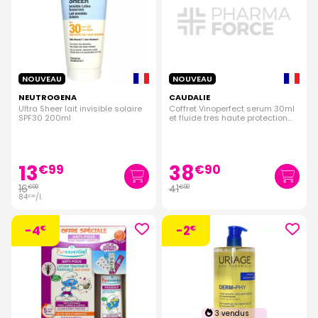
NOUVEAU
NOUVEAU
NEUTROGENA
CAUDALIE
Ultra Sheer lait invisible solaire
Coffret Vinoperfect serum 30ml
SPF30 200ml
et fluide tres haute protection
SPF50+ 20ml offert
13
38
€
99
€
90
16
41
€
99
€
90
84
/
l.
€
95
-4
-2
€
€
3 vendus