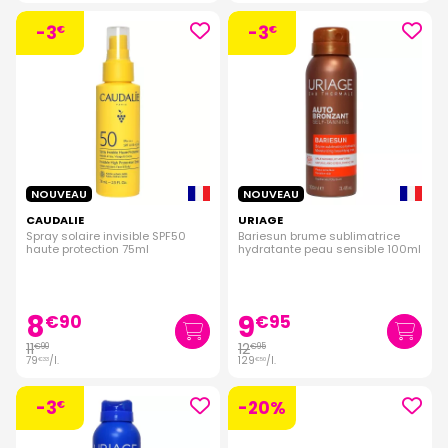
-3
-3
€
€
NOUVEAU
NOUVEAU
CAUDALIE
URIAGE
Spray solaire invisible SPF50
Bariesun brume sublimatrice
haute protection 75ml
hydratante peau sensible 100ml
8
9
€
90
€
95
11
12
€
90
€
95
79
/
l.
129
/
l.
€
33
€
50
-3
-20%
€