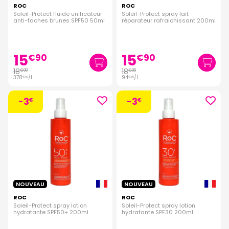
ROC
ROC
Soleil-Protect fluide unificateur
Soleil-Protect spray lait
anti-taches brunes SPF50 50ml
réparateur rafraichissant 200ml
15
15
€
90
€
90
18
18
€
90
€
90
378
/
l.
94
/
l.
€
00
€
50
-3
-3
€
€
NOUVEAU
NOUVEAU
ROC
ROC
Soleil-Protect spray lotion
Soleil-Protect spray lotion
hydratante SPF50+ 200ml
hydratante SPF30 200ml