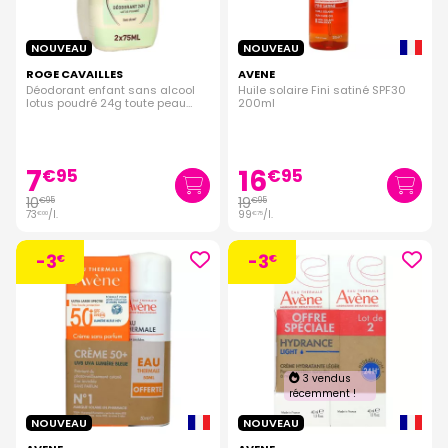
NOUVEAU
NOUVEAU
ROGE CAVAILLES
AVENE
Déodorant enfant sans alcool
Huile solaire Fini satiné SPF30
lotus poudré 24g toute peau
200ml
spray 2x75ml
7
16
€
95
€
95
10
19
€
95
€
95
73
/
l.
99
/
l.
€
00
€
75
-3
-3
€
€
3 vendus
récemment !
NOUVEAU
NOUVEAU