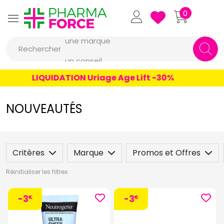
Pharmaforce Grande Pharma
0
une marque
Rechercher
un conseil
un produit
LIQUIDATION Uriage Age Lift -30%
une marque
NOUVEAUTÉS
Critères
Marque
Promos et Offres
Réinitialiser les filtres
-3
-3
€
€