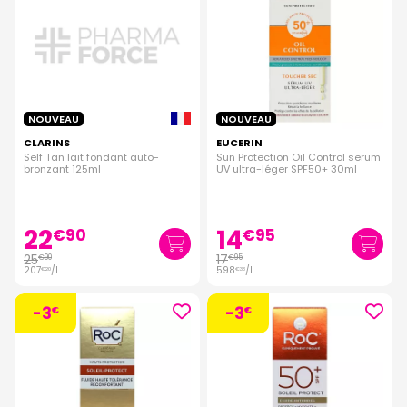
NOUVEAU
NOUVEAU
CLARINS
EUCERIN
Self Tan lait fondant auto-
Sun Protection Oil Control serum
bronzant 125ml
UV ultra-léger SPF50+ 30ml
22
14
€
90
€
95
25
17
€
90
€
95
207
/
l.
598
/
l.
€
20
€
33
-3
-3
€
€