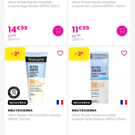
Ultra Sheer fluide invisible
Ultra Sheer fluide invisible
solaire Age Shield SPF50 50ml
solaire Oil Control SPF50+ 50ml
14
11
€
99
€
99
17
14
€
99
€
99
359
/
l.
299
/
l.
€
80
€
80
-3
-3
€
€
NOUVEAU
NOUVEAU
NEUTROGENA
NEUTROGENA
Ultra Sheer lait invisible solaire
Ultra Sheer fluide invisible
SPF50 200ml
solaire Hydratation SPF50 50ml