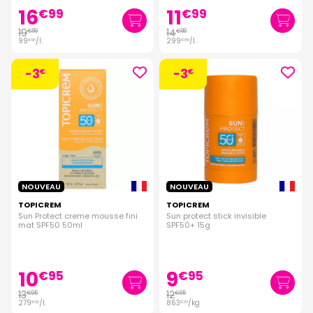
16
11
€
99
€
99
19
14
€
99
€
99
99
/
l.
299
/
l.
€
95
€
80
-3
-3
€
€
NOUVEAU
NOUVEAU
TOPICREM
TOPICREM
Sun Protect creme mousse fini
Sun protect stick invisible
mat SPF50 50ml
SPF50+ 15g
10
9
€
95
€
95
13
12
€
95
€
95
279
/
l.
863
/kg
€
00
€
33