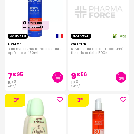
5 vendus
récemment !
NOUVEAU
NOUVEAU
URIAGE
CATTIER
Bariesun brume rafraichissante
Revitalisant corps lait parfumé
après soleil 150ml
fleur de cerisier 500ml
7
9
€
95
€
56
10
11
€
95
€
95
73
/
l.
23
/
l.
€
00
€
90
-3
-3
€
€