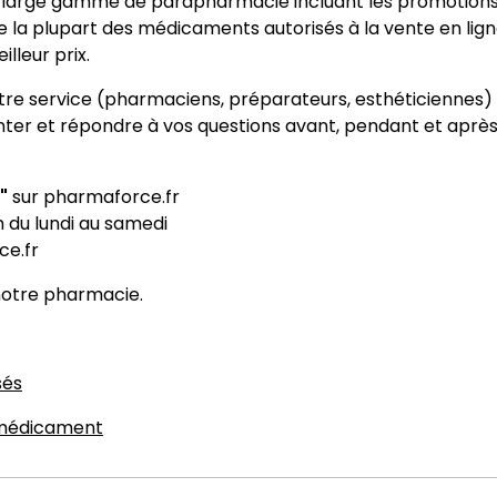
s large gamme de parapharmacie incluant les promotions,
e la plupart des médicaments autorisés à la vente en lign
lleur prix.
tre service (pharmaciens, préparateurs, esthéticiennes)
enter et répondre à vos questions avant, pendant et aprè
"
sur pharmaforce.fr
 h du lundi au samedi
e.fr
notre pharmacie.
sés
n médicament