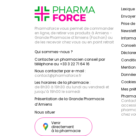
Lexique
Envoye
Prise d
Pharmaforce vous permet de commander
Newslett
en ligne, de retirer vos produits à Amiens -
Grande Pharmacie d’Amiens (Fachon) ou
Inform
de les recevoir chez vous ou en point retrait
Conseil
Qui sommes-nous ?
Déclarer
Contacter un pharmacien conseil par
Conditi
téléphone au +33 3 22 71 64 16
Mention
Nous contacter par e-mail :
Données
contact
@
pharmaforce.fr
Cookies
Les horaires de la pharmacie :
de 8h30 à 19h30 du lundi au vendredi et
Mes pré
jusqu’à 19h00 le samedi
Pharmac
Présentation de la Grande Pharmacie
Contacte
d’Amiens
accessib
pharmac
Nous situer
chez vo
Venir
directement
à la pharmacie