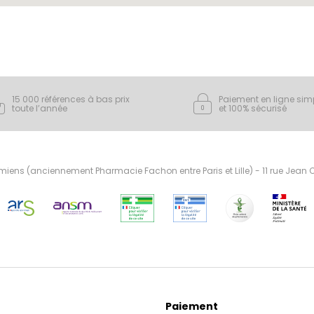
15 000 références à bas prix
Paiement en ligne sim
toute l’année
et 100% sécurisé
ens (anciennement Pharmacie Fachon entre Paris et Lille) - 11 rue Jean
Paiement