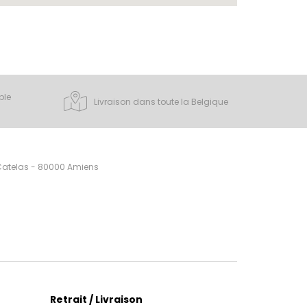
ple
Livraison dans toute la Belgique
 Catelas - 80000 Amiens
Retrait / Livraison