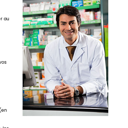
er au
vos
(en