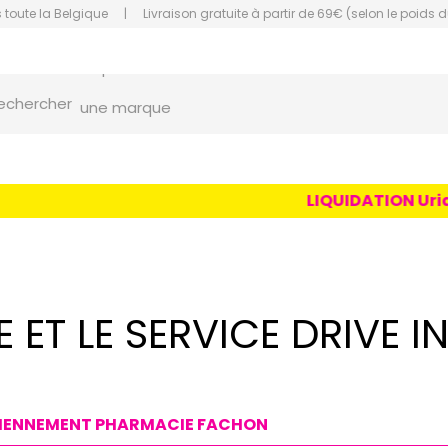
 toute la Belgique
|
Livraison gratuite à partir de 69€ (selon le poids d
orce Grande Pharmacie Amiens Fachon
echercher
une marque
un conseil
un produit
LIQUIDATION Uriage
une marque
ET LE SERVICE DRIVE I
CIENNEMENT PHARMACIE FACHON