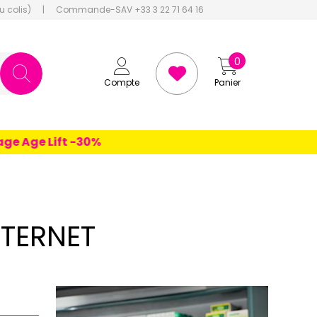
u colis)
|
Commande-SAV +33 3 22 71 64 16
0
Compte
Panier
 Age Lift -30%
NTERNET