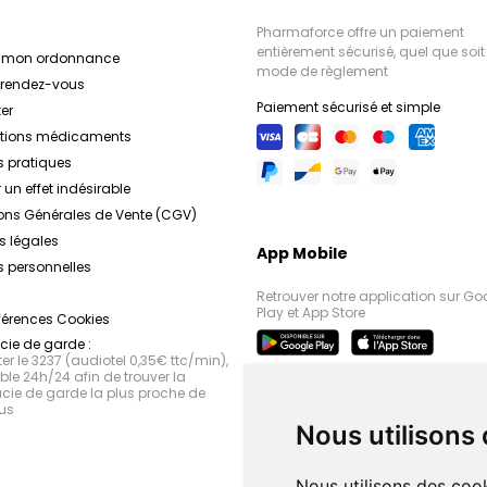
Pharmaforce offre un paiement
entièrement sécurisé, quel que soit 
r mon ordonnance
mode de règlement
e rendez-vous
Paiement sécurisé et simple
er
ations médicaments
s pratiques
 un effet indésirable
ons Générales de Vente (CGV)
s légales
App Mobile
 personnelles
Retrouver notre application sur Go
Play et App Store
férences Cookies
ie de garde :
r le 3237 (audiotel 0,35€ ttc/min),
le 24h/24 afin de trouver la
ie de garde la plus proche de
us
Nous utilisons
Nous utilisons des cook