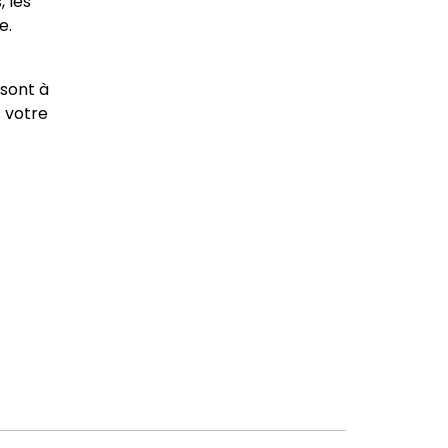
 les
e.
 sont à
s votre