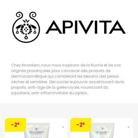
Chez Alvadiem, nous nous inspirons de la Ruche et de nos
origines provençales pour concevoir des produits de
dermocosmétique qui combleront les besoins des peaux
sèches et sensibles. Découvrez le pouvoir assainissant de la
propolis, anti-âge de la gelée royale, nourrissant du
squalane, anti-inflammatoire du jojoba…
-2
-2
€
€