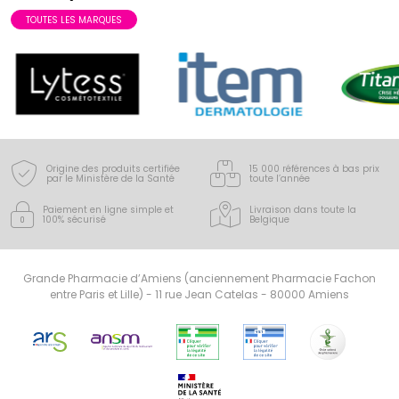
TOUTES LES MARQUES
Origine des produits certifiée
15 000 références à bas prix
par le Ministère de la Santé
toute l’année
Paiement en ligne simple
et
Livraison dans toute la
100% sécurisé
Belgique
Grande Pharmacie d’Amiens (anciennement Pharmacie Fachon
entre Paris et Lille) - 11 rue Jean Catelas - 80000 Amiens