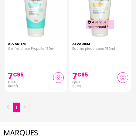
4 vendus
récemment !
ALVADIEM
ALVADIEM
Gel fraicheur Propolis 150ml
Baume pieds secs 150ml
7
7
€
95
€
95
9
9
€
95
€
95
66
/
l.
66
/
l.
€
33
€
33
1
MARQUES