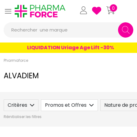
un conseil
Pharmaforce Grande Pharma
0
un produit
Rechercher
une marque
LIQUIDATION Uriage Age Lift -30%
Pharmaforce
ALVADIEM
Critères
Promos et Offres
Nature de pro
Réinitialiser les filtres