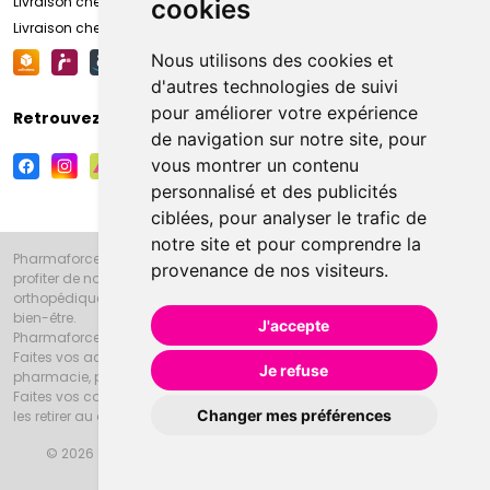
Livraison chez vous
cookies
Livraison chez votre commerçant
Nous utilisons des cookies et
d'autres technologies de suivi
pour améliorer votre expérience
Retrouvez-nous sur vos réseaux sociaux
de navigation sur notre site, pour
vous montrer un contenu
personnalisé et des publicités
ciblées, pour analyser le trafic de
notre site et pour comprendre la
Pharmaforce.fr et la Grande Pharmacie d’Amiens vous souhaitent de
provenance de nos visiteurs.
profiter de notre accueil, de nos conseils pharmaceutiques,
orthopédiques, homéopathiques, parapharmaceutiques, beauté et
bien-être.
J'accepte
Pharmaforce.fr est le site internet de la Grande Pharmacie d’Amiens.
Faites vos achats en ligne grâce à un choix de 20000 références en
Je refuse
pharmacie, parapharmacie, diététique et animaux (vétérinaire).
Faites vos courses de pharmacie et parapharmacie en ligne et venez
Changer mes préférences
les retirer au drive ou vous les faire livrer à domicile.
© 2026 Grande Pharmacie d’Amiens
Tous droits réservés
Apotekisto