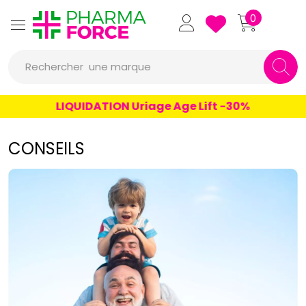
Pharmaforce Grande Pharma
0
une marque
Rechercher
un conseil
LIQUIDATION Uriage Age Lift -30%
un produit
CONSEILS
une marque