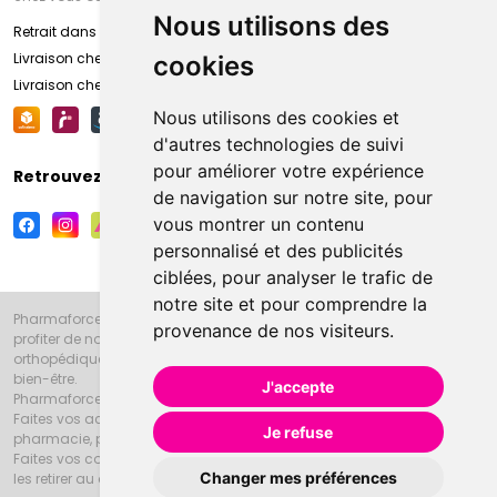
Nous utilisons des
Retrait dans la pharmacie d’Amiens
Livraison chez vous
cookies
Livraison chez votre commerçant
Nous utilisons des cookies et
d'autres technologies de suivi
pour améliorer votre expérience
Retrouvez-nous sur vos réseaux sociaux
de navigation sur notre site, pour
vous montrer un contenu
personnalisé et des publicités
ciblées, pour analyser le trafic de
notre site et pour comprendre la
Pharmaforce.fr et la Grande Pharmacie d’Amiens vous souhaitent de
provenance de nos visiteurs.
profiter de notre accueil, de nos conseils pharmaceutiques,
orthopédiques, homéopathiques, parapharmaceutiques, beauté et
bien-être.
J'accepte
Pharmaforce.fr est le site internet de la Grande Pharmacie d’Amiens.
Faites vos achats en ligne grâce à un choix de 20000 références en
Je refuse
pharmacie, parapharmacie, diététique et animaux (vétérinaire).
Faites vos courses de pharmacie et parapharmacie en ligne et venez
Changer mes préférences
les retirer au drive ou vous les faire livrer à domicile.