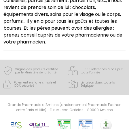
conseillés, parfois justement, parfois non, etc., il nous
revient de prendre soin de lui : chocolats,
équipements divers, soins pour le visage ou le corps,
parfums… Il y en a pour tous les goûts et toutes les
bourses. Et les pères peuvent avoir des allergies :
prenez conseil auprès de votre pharmacienne ou de
votre pharmacien.
Origine des produits certifiée
15 000 références à bas prix
par le Ministère de la Santé
toute l’année
Paiement en ligne simple
et
Livraison dans toute la
100% sécurisé
Belgique
Grande Pharmacie d’Amiens (anciennement Pharmacie Fachon
entre Paris et Lille) - 11 rue Jean Catelas - 80000 Amiens