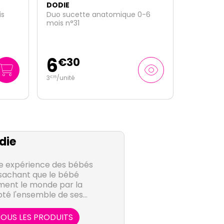
DODIE
-6
2 sucettes anatomiques +6 mois
Girly
6
€
30
3
/unité
€
15
die
e expérience des bébés
sachant que le bébé
ment le monde par la
té l'ensemble de ses
que étape de son
st essentielle.
OUS LES PRODUITS