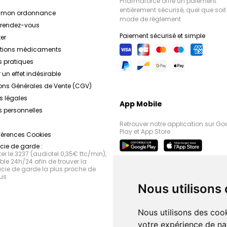
Pharmaforce offre un paiement
entièrement sécurisé, quel que soit 
r mon ordonnance
mode de règlement
e rendez-vous
Paiement sécurisé et simple
er
ations médicaments
s pratiques
 un effet indésirable
ons Générales de Vente (CGV)
s légales
App Mobile
 personnelles
Retrouver notre application sur Go
Play et App Store
férences Cookies
ie de garde :
r le 3237 (audiotel 0,35€ ttc/min),
le 24h/24 afin de trouver la
ie de garde la plus proche de
us
Nous utilisons
Nous utilisons des cook
votre expérience de na