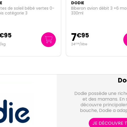
E
DODIE
on avion débit 3 +6 mois
Duo sucette anatomique 0
l
mois n°31
6
95
€
30
litre
3
/unité
€
15
Do
Dodie possède une rich
et des mamans. En 
découvre principale
bouche, Dodie a adap
produits car cha
développement e
JE DÉCOUVRE T