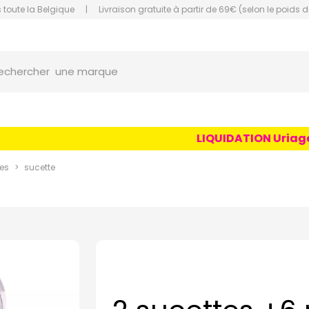
 toute la Belgique
|
Livraison gratuite à partir de 69€ (selon le poids d
orce Grande Pharmacie Amiens Fachon
une marque
echercher
un conseil
un produit
LIQUIDATION Uriage Ag
une marque
es
sucette