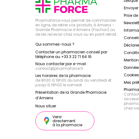
Lexique
Envoye
Prise d
Pharmaforce vous permet de commander
Newslett
en ligne, de retirer vos produits à Amiens -
Grande Pharmacie d’Amiens (Fachon) ou
Inform
de les recevoir chez vous ou en point retrait
Conseil
Qui sommes-nous ?
Déclarer
Contacter un pharmacien conseil par
Conditi
téléphone au +33 3 22 71 64 16
Mention
Nous contacter par e-mail :
Données
contact
@
pharmaforce.fr
Cookies
Les horaires de la pharmacie :
de 8h30 à 19h30 du lundi au vendredi et
Mes pré
jusqu’à 19h00 le samedi
Pharmac
Présentation de la Grande Pharmacie
Contacte
d’Amiens
accessib
pharmac
Nous situer
chez vo
Venir
directement
à la pharmacie