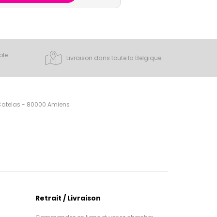
ple
Livraison dans toute la Belgique
 Catelas - 80000 Amiens
Retrait / Livraison