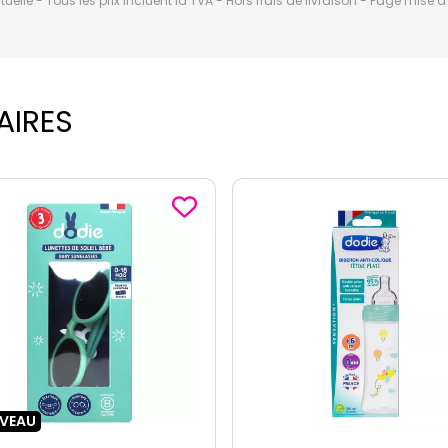
elle - Tous les prix incluent la TVA - Hors frais de livraison - Page mise 
AIRES