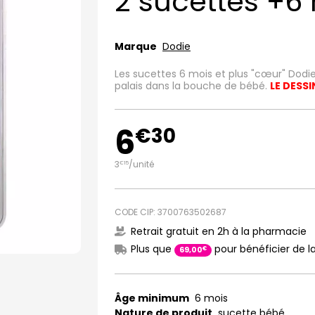
2 sucettes +6
Marque
Dodie
Les sucettes 6 mois et plus "cœur" Dodie
palais dans la bouche de bébé.
LE DESS
6
€
30
3
/unité
€
15
CODE CIP: 3700763502687
Retrait gratuit en 2h à la pharmacie
Plus que
pour bénéficier de la
€
69
,
00
Âge minimum
6 mois
Nature de produit
sucette bébé