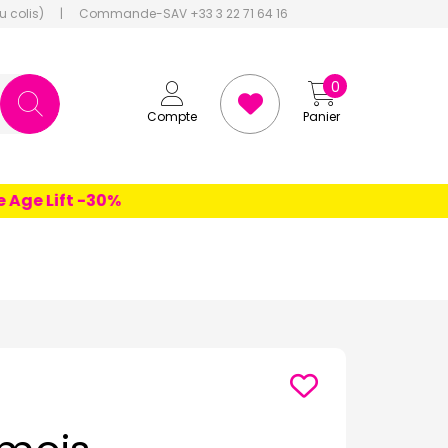
u colis)
|
Commande-SAV +33 3 22 71 64 16
0
Compte
Panier
e Lift -30%