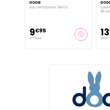
DODIE
DODI
Lunettes de soleil bébé vertes 0-
Biber
18 mois catégorie 3
330m
13
7
€
95
€
398
/kg
24
/
€
57
€
09