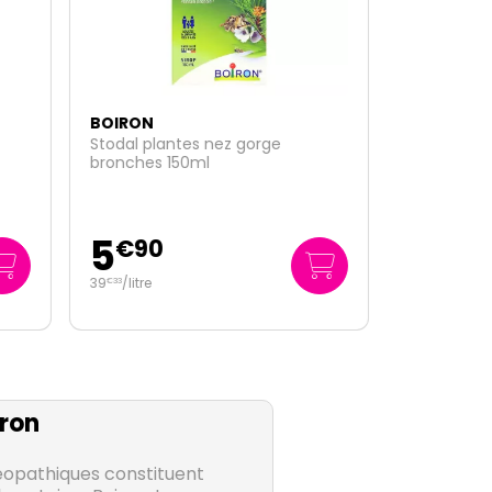
BOIRON
Kalium aceticum 5ch tube boiron
3
€
95
ron
pathiques constituent