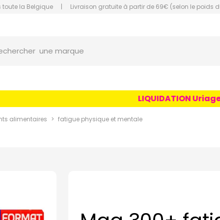
 toute la Belgique
|
Livraison gratuite à partir de 69€ (selon le poids d
une marque
orce Grande Pharmacie Amiens Fachon
echercher
un conseil
un produit
LIQUIDATION Uriage Age
une marque
s alimentaires
fatigue physique et mentale