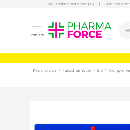
15000 références à bas prix
|
Livraison dans
Pharmaf
R
Produits
Pharmaforce
Parapharmacie
Bio
Complément