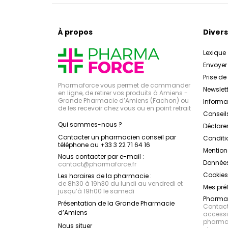
À propos
Divers
Lexique
Envoye
Prise d
Pharmaforce vous permet de commander
Newslett
en ligne, de retirer vos produits à Amiens -
Grande Pharmacie d’Amiens (Fachon) ou
Inform
de les recevoir chez vous ou en point retrait
Conseil
Qui sommes-nous ?
Déclarer
Contacter un pharmacien conseil par
Conditi
téléphone au +33 3 22 71 64 16
Mention
Nous contacter par e-mail :
Données
contact
@
pharmaforce.fr
Cookies
Les horaires de la pharmacie :
de 8h30 à 19h30 du lundi au vendredi et
Mes pré
jusqu’à 19h00 le samedi
Pharmac
Présentation de la Grande Pharmacie
Contacte
d’Amiens
accessib
pharmac
Nous situer