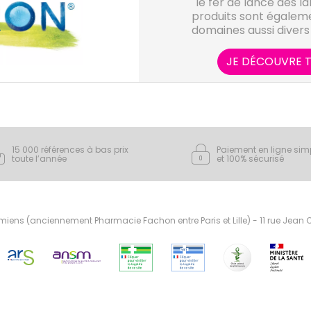
le fer de lance des la
produits sont égalem
domaines aussi diver
alimentaires, les soi
dent
JE DÉCOUVRE T
15 000 références à bas prix
Paiement en ligne sim
toute l’année
et 100% sécurisé
ens (anciennement Pharmacie Fachon entre Paris et Lille) - 11 rue Jean