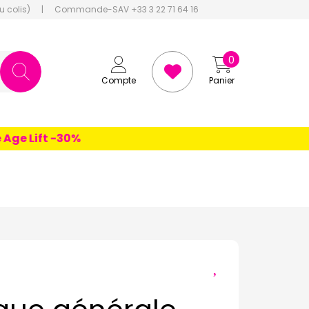
u colis)
|
Commande-SAV +33 3 22 71 64 16
0
Compte
Panier
 Lift -30%