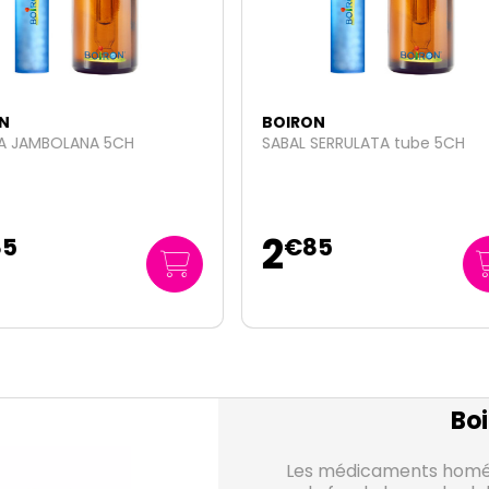
RON
BOIRON
L SERRULATA tube 5CH
Stodal plantes nez gorge
bronches 150ml
5
85
€
90
39
/
litre
€
33
Boi
Les médicaments homéo