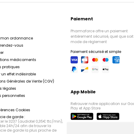
Paiement
Pharmaforce offre un paiement
entièrement sécurisé, quel que soit 
r mon ordonnance
mode de règlement
e rendez-vous
Paiement sécurisé et simple
er
ations médicaments
s pratiques
 un effet indésirable
ons Générales de Vente (CGV)
s légales
App Mobile
 personnelles
Retrouver notre application sur Go
Play et App Store
férences Cookies
ie de garde :
r le 3237 (audiotel 0,35€ ttc/min),
le 24h/24 afin de trouver la
ie de garde la plus proche de