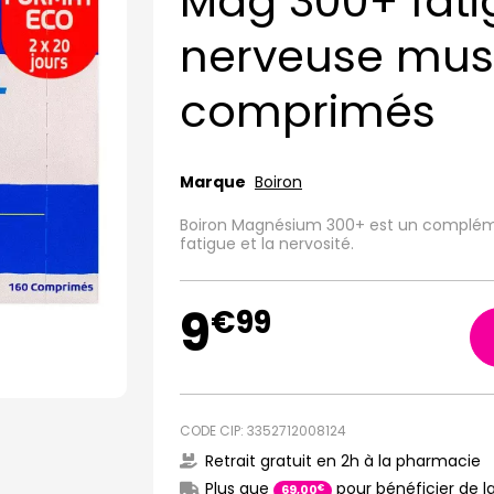
Mag 300+ fati
nerveuse musc
comprimés
Marque
Boiron
Boiron Magnésium 300+ est un complémen
fatigue et la nervosité.
9
€
99
CODE CIP: 3352712008124
Retrait gratuit en 2h à la pharmacie
Plus que
pour bénéficier de la
€
69
,
00