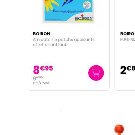
BOIRON
BOI
sants
EUGENIA JAMBOLANA 5CH
SABA
2
2
€
85
€