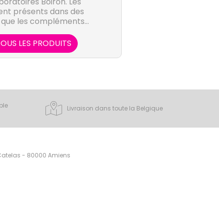
boratoires Boiron. Les
ent présents dans des
s que les compléments
ns ou l'hygiène bucco-
aire.
OUS LES PRODUITS
ple
Livraison dans toute la Belgique
 Catelas - 80000 Amiens