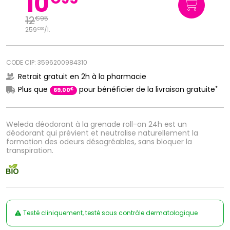
10
12
€
95
259
/
l.
€
00
CODE CIP: 3596200984310
Retrait gratuit en 2h à la pharmacie
*
Plus que
pour bénéficier de la livraison gratuite
€
69
,
00
Weleda déodorant à la grenade roll-on 24h est un
déodorant qui prévient et neutralise naturellement la
formation des odeurs désagréables, sans bloquer la
transpiration.
Testé cliniquement, testé sous contrôle dermatologique