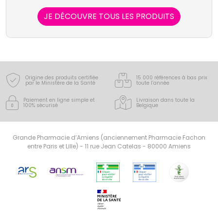
produits Weleda puisent, dans la nature, les forces
vives qui stimulent les capacités de régulation et de
JE DÉCOUVRE TOUS LES PRODUITS
régénération de l'organisme.
Origine des produits certifiée
15 000 références à bas prix
par le Ministère de la Santé
toute l’année
Paiement en ligne simple
et
Livraison dans toute la
100% sécurisé
Belgique
Grande Pharmacie d’Amiens (anciennement Pharmacie Fachon
entre Paris et Lille) - 11 rue Jean Catelas - 80000 Amiens