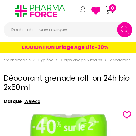
Pharmaforce Grande Pharma
0
une marque
Rechercher
un conseil
LIQUIDATION Uriage Age Lift -30%
un produit
une marque
Parapharmacie
Hygiène
Corps visage & mains
déodorant
Déodorant grenade roll-on 24h bio
2x50ml
Marque
Weleda