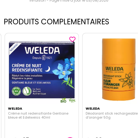
livraison - Page mise à jour le 03/08/2026
PRODUITS COMPLEMENTAIRES
WELEDA
WELEDA
Crème nuit redensifiante Gentiane
Déodorant stick rechargeable 
bleue et Edelweiss 40ml
d'oranger 50g