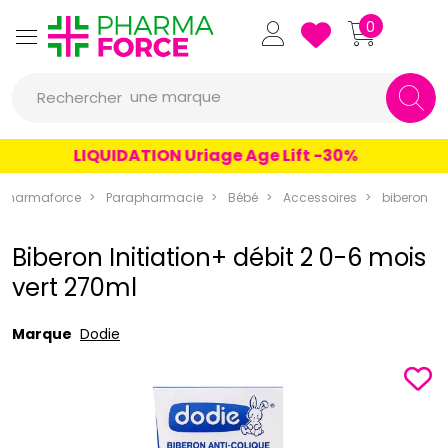
Pharmaforce Grande Pharma
0
une marque
Rechercher
un conseil
LIQUIDATION Uriage Age Lift -30%
un produit
Pharmaforce
Parapharmacie
Bébé
Accessoires
biberon
une marque
Biberon Initiation+ débit 2 0-6 mois
vert 270ml
Marque
Dodie