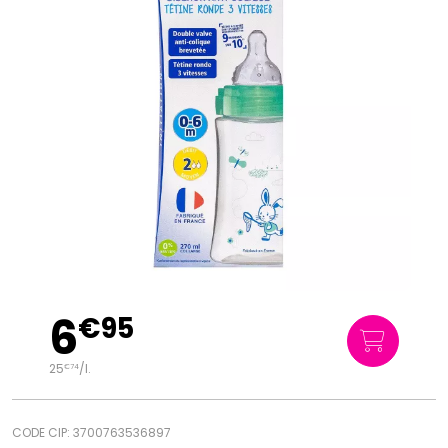
6
€
95
25
/
l.
€
74
CODE CIP: 3700763536897