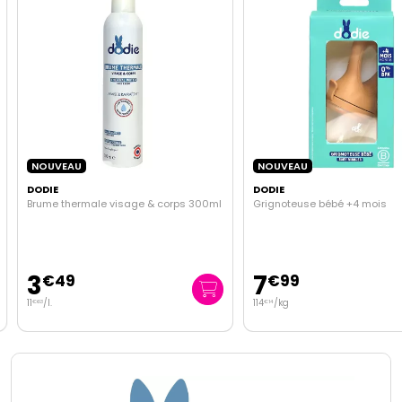
NOUVEAU
NOUVEAU
DODIE
DODIE
Brume thermale visage & corps 300ml
Grignoteuse bébé +4 mois
3
7
€
49
€
99
11
/
l.
114
/kg
€
63
€
14