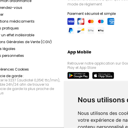
r mon ordonnance
mode de règlement
e rendez-vous
Paiement sécurisé et simple
er
ations médicaments
s pratiques
 un effet indésirable
ons Générales de Vente (CGV)
s légales
App Mobile
 personnelles
Retrouver notre application sur Go
Play et App Store
férences Cookies
ie de garde :
r le 3237 (audiotel 0,35€ ttc/min),
le 24h/24 afin de trouver la
ie de garde la plus proche de
us
Nous utilisons
Nous utilisons des cook
votre expérience de na
contenu personnalisé et