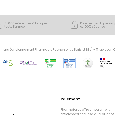
15 000 références à bas prix
Paiement en ligne sim
toute l’année
et 100% sécurisé
ens (anciennement Pharmacie Fachon entre Paris et Lille) - 11 rue Jean
Paiement
Pharmaforce offre un paiement
entièrement sécurisé, quel que soit 