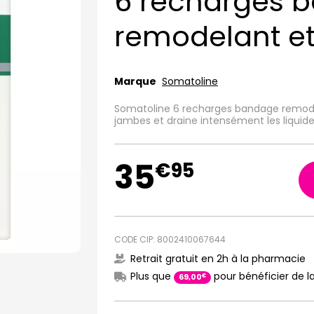
6 recharges 
remodelant et
Marque
Somatoline
Somatoline 6 recharges bandage remodel
jambes et draine intensément les liquid
35
€
95
CODE CIP: 8002410067644
Retrait gratuit en 2h à la pharmacie
Plus que
pour bénéficier de la
€
69
,
00