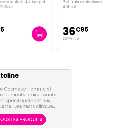
e gel
Gel frais amincissant 7 nuits
400ml
36
€
95
92
/
litre
€
38
oline
ine Cosmetic Homme et
aitements amincissants
nt spécifiquement aux
ette. Des tests cliniques
rticle Somatoline sont
us par la communauté
OUS LES PRODUITS
nternationale.