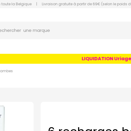
 toute la Belgique
|
Livraison gratuite à partir de 69€ (selon le poids d
une marque
orce Grande Pharmacie Amiens Fachon
echercher
un conseil
un produit
LIQUIDATION Uriage Age
une marque
 jambes