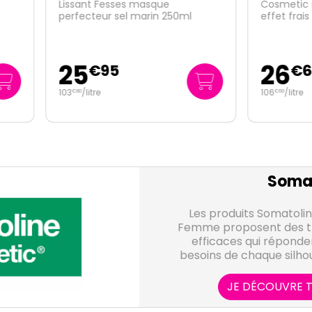
nt Fesses masque
Cosmetic remodelant Activ
cteur sel marin 250ml
effet frais 250ml
5
26
€
95
€
65
/
litre
106
/
litre
€
60
Somat
Les produits Somatol
Femme proposent des tr
efficaces qui réponde
besoins de chaque silhou
rigoureux sur chaque a
effectués et reconn
JE DÉCOUVRE T
scientifique I