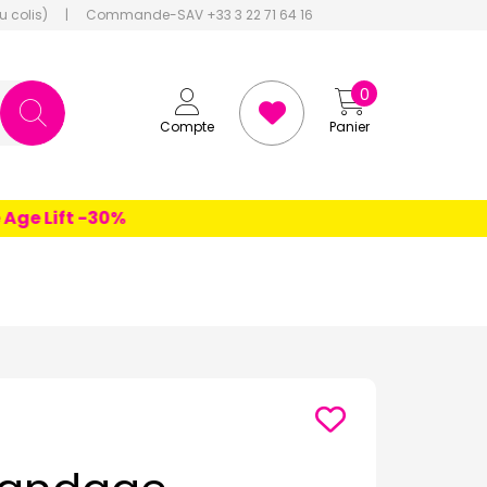
u colis)
|
Commande-SAV +33 3 22 71 64 16
0
Compte
Panier
 Lift -30%