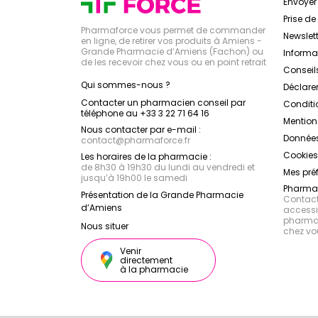
Envoye
Prise d
Pharmaforce vous permet de commander
Newslett
en ligne, de retirer vos produits à Amiens -
Grande Pharmacie d’Amiens (Fachon) ou
Inform
de les recevoir chez vous ou en point retrait
Conseil
Qui sommes-nous ?
Déclarer
Contacter un pharmacien conseil par
Conditi
téléphone au +33 3 22 71 64 16
Mention
Nous contacter par e-mail :
Données
contact
@
pharmaforce.fr
Cookies
Les horaires de la pharmacie :
de 8h30 à 19h30 du lundi au vendredi et
Mes pré
jusqu’à 19h00 le samedi
Pharmac
Présentation de la Grande Pharmacie
Contacte
d’Amiens
accessib
pharmac
Nous situer
chez vo
Venir
directement
à la pharmacie