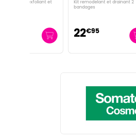
iant et
Kit remodelant et drainant 2
Lissa
bandages
perfe
22
2
€
95
103
€
80