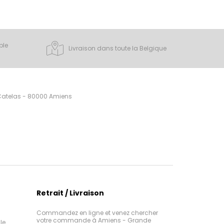
ple
Livraison dans toute la Belgique
 Catelas - 80000 Amiens
Retrait / Livraison
Commandez en ligne et venez chercher
votre commande à Amiens - Grande
le