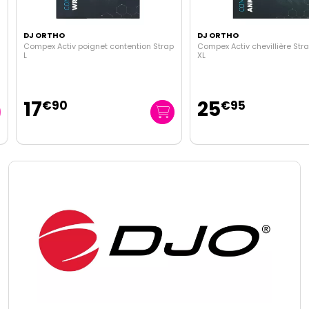
DJ ORTHO
DJ ORTHO
Compex Activ poignet contention Strap
Compex Activ chevillière Strap
L
XL
17
25
€
90
€
95