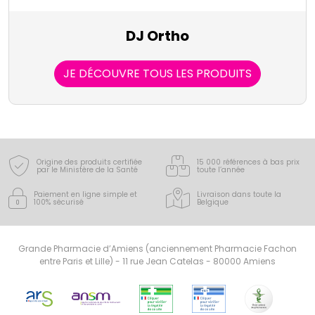
DJ Ortho
JE DÉCOUVRE TOUS LES PRODUITS
Origine des produits certifiée
15 000 références à bas prix
par le Ministère de la Santé
toute l’année
Paiement en ligne simple
et
Livraison dans toute la
100% sécurisé
Belgique
Grande Pharmacie d’Amiens (anciennement Pharmacie Fachon
entre Paris et Lille) - 11 rue Jean Catelas - 80000 Amiens