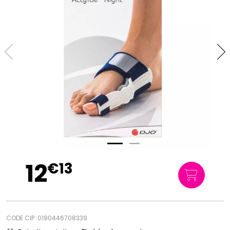
12
€
13
CODE CIP: 0190446708339