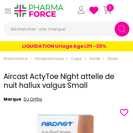
Pharmaforce Grande Pharma
0
une marque
Rechercher
un conseil
LIQUIDATION Uriage Age Lift -30%
un produit
Pharmaforce
Parapharmacie
Corps
Santé
Divers
une marque
Aircast ActyToe Night attelle de
nuit hallux valgus Small
Marque
DJ Ortho