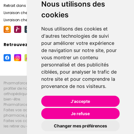
Nous utilisons des
Retrait dans la pharmacie d’Amiens
Livraison chez vous
cookies
Livraison chez votre commerçant
Nous utilisons des cookies et
d'autres technologies de suivi
pour améliorer votre expérience
Retrouvez-nous sur vos réseaux sociaux
de navigation sur notre site, pour
vous montrer un contenu
personnalisé et des publicités
ciblées, pour analyser le trafic de
notre site et pour comprendre la
Pharmaforce.fr et la Grande Pharmacie d’Amiens vous souhaitent de
provenance de nos visiteurs.
profiter de notre accueil, de nos conseils pharmaceutiques,
orthopédiques, homéopathiques, parapharmaceutiques, beauté et
bien-être.
J'accepte
Pharmaforce.fr est le site internet de la Grande Pharmacie d’Amiens.
Faites vos achats en ligne grâce à un choix de 20000 références en
Je refuse
pharmacie, parapharmacie, diététique et animaux (vétérinaire).
Faites vos courses de pharmacie et parapharmacie en ligne et venez
Changer mes préférences
les retirer au drive ou vous les faire livrer à domicile.