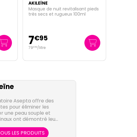
AKILEÏNE
pieds
Nok Sports creme anti-
frottements 20ml
3
€
50
175
/
litre
€
00
eïne
toire Asepta offre des
es pour éliminer les
er une peau souple et
ginaux ont démontré leur
s cas les plus sévères.
OUS LES PRODUITS