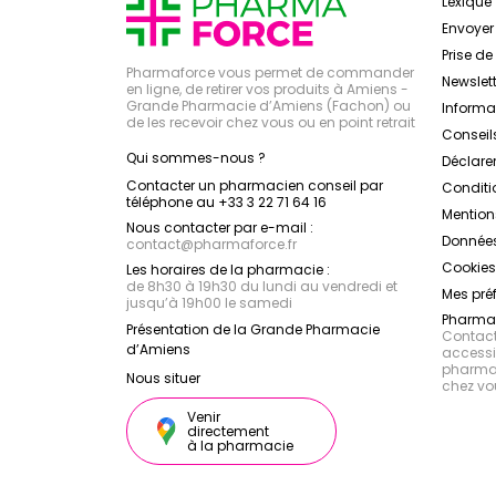
Lexique
Envoye
Prise d
Pharmaforce vous permet de commander
Newslett
en ligne, de retirer vos produits à Amiens -
Grande Pharmacie d’Amiens (Fachon) ou
Inform
de les recevoir chez vous ou en point retrait
Conseil
Qui sommes-nous ?
Déclarer
Contacter un pharmacien conseil par
Conditi
téléphone au +33 3 22 71 64 16
Mention
Nous contacter par e-mail :
Données
contact
@
pharmaforce.fr
Cookies
Les horaires de la pharmacie :
de 8h30 à 19h30 du lundi au vendredi et
Mes pré
jusqu’à 19h00 le samedi
Pharmac
Présentation de la Grande Pharmacie
Contacte
d’Amiens
accessib
pharmac
Nous situer
chez vo
Venir
directement
à la pharmacie