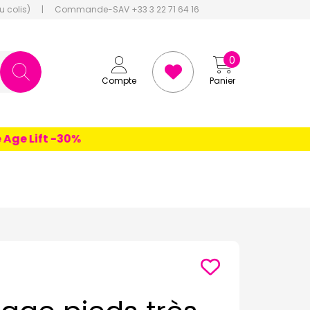
u colis)
|
Commande-SAV +33 3 22 71 64 16
0
Compte
Panier
 Lift -30%