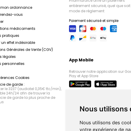
Pharmaforce offre un paiement
entièrement sécurisé, quel que soit 
r mon ordonnance
mode de règlement
e rendez-vous
Paiement sécurisé et simple
er
ations médicaments
s pratiques
 un effet indésirable
ons Générales de Vente (CGV)
s légales
App Mobile
 personnelles
Retrouver notre application sur Go
Play et App Store
férences Cookies
ie de garde :
r le 3237 (audiotel 0,35€ ttc/min),
le 24h/24 afin de trouver la
ie de garde la plus proche de
us
Nous utilisons
Nous utilisons des cook
votre expérience de na