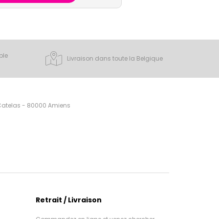
ple
Livraison dans toute la Belgique
 Catelas - 80000 Amiens
Retrait / Livraison