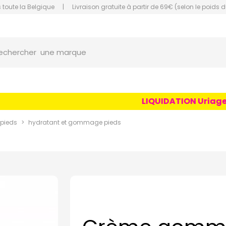
 toute la Belgique
|
Livraison gratuite à partir de 69€ (selon le poids d
orce Grande Pharmacie Amiens Fachon
une marque
echercher
un conseil
un produit
LIQUIDATION Uriage Age
une marque
 pieds
hydratant et gommage pieds