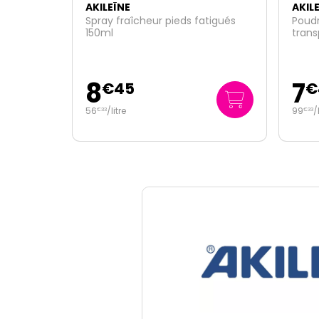
AKILEÏNE
AKIL
tigués
Poudre absorbante très forte
Gel f
transpiration moiteur 75g
7
6
€
45
8
99
/kg
€
95
€
33
71
/
l
€
60