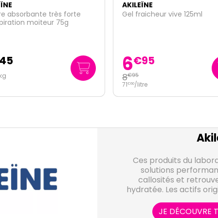
EÏNE
AKILEÏNE
raicheur vive 125ml
Masque de nuit revitalisant 
très secs et rugueux 100ml
7
€
95
€
95
79
/
litre
€
50
itre
Akil
Ces produits du labora
solutions performant
callosités et retrouv
hydratée. Les actifs ori
efficacité même dans le
JE DÉCOUVRE T