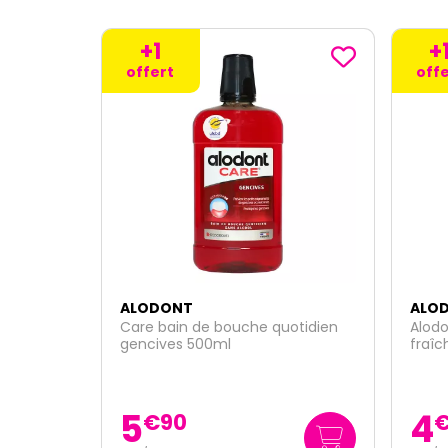
+1
+
offert
offe
ALODONT
ALO
otidien
Alodont Care bain bouche
Care 
fraîcheur 500ml
natur
4
5
€
50