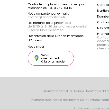
Contacter un pharmacien conseil par
Conditi
téléphone au +33 3 22 71 64 16
Mention
Nous contacter par e-mail :
Données
contact
@
pharmaforce.fr
Cookies
Les horaires de la pharmacie :
de 8h30 à 19h30 du lundi au vendredi et
Mes pré
jusqu’à 19h00 le samedi
Pharmac
Présentation de la Grande Pharmacie
Contacte
d’Amiens
accessib
pharmac
Nous situer
chez vo
Venir
directement
à la pharmacie
Pharmaforce.fr et la Grande Pharmacie d’Am
Pharmaforce.fr est le site internet de la Grande Ph
Faites vos courses de ph