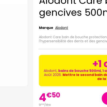
Alodont Care
gencives 500
Marque
Alodont
Alodont Care bain de bouche protection
l'hypersensibilité des dents et des genciv
+1 
Alodont,
bains de bouche 500ml, 1 a
Août 2026.
Mettre le second bain d
de la
4
€
50
9
/
litre
€
00