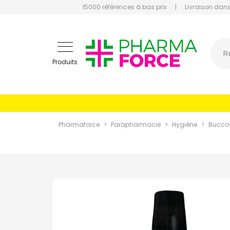
15000 références à bas prix
|
Livraison dans
Pharmaf
R
Produits
Pharmaforce
Parapharmacie
Hygiène
Bucco-