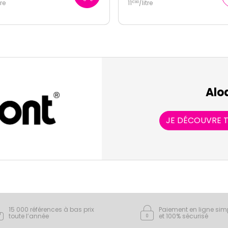
tre
15
/
litre
€
90
Alo
JE DÉCOUVRE T
15 000 références à bas prix
Paiement en ligne sim
toute l’année
et 100% sécurisé