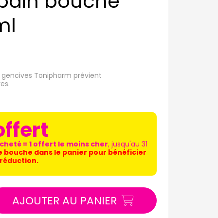
 bain bouche
ml
 gencives Tonipharm prévient
es.
offert
cheté = 1 offert le moins cher
, jusqu'au 31
e bouche dans le panier pour bénéficier
 réduction.
AJOUTER AU PANIER