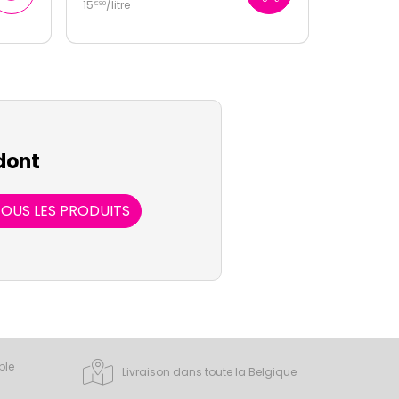
14
/
litre
€
50
dont
OUS LES PRODUITS
ple
Livraison dans toute la Belgique