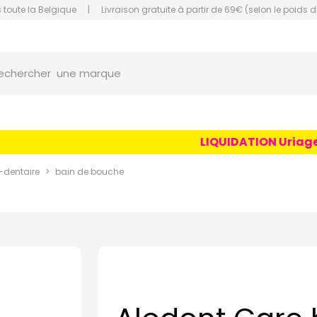
 toute la Belgique
|
Livraison gratuite à partir de 69€ (selon le poids d
orce Grande Pharmacie Amiens Fachon
une marque
echercher
un conseil
un produit
LIQUIDATION Uriage Age
une marque
dentaire
bain de bouche