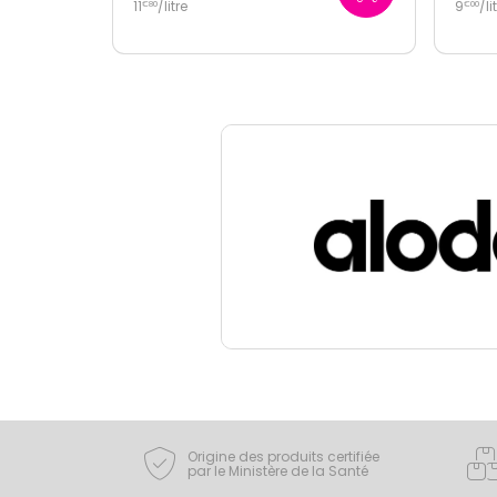
9
/
litre
11
/
li
€
00
€
80
Origine des produits certifiée
par le Ministère de la Santé