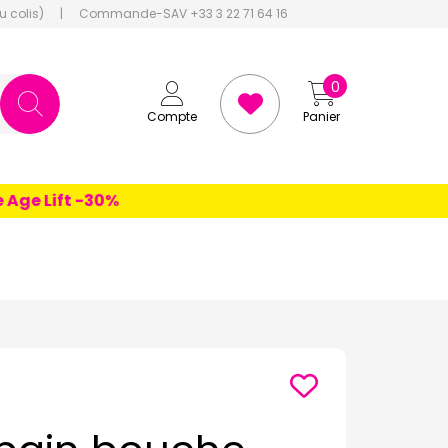
u colis)
|
Commande-SAV +33 3 22 71 64 16
0
Compte
Panier
 Lift -30%