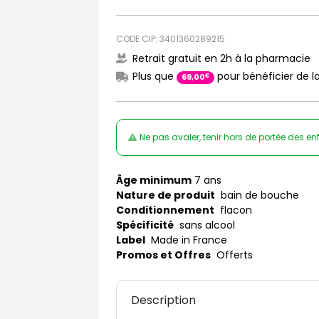
CODE CIP: 3401360289215
Retrait gratuit en 2h à la pharmacie
Plus que
pour bénéficier de la
€
69
,
00
Ne pas avaler, tenir hors de portée des en
Âge minimum
7 ans
Nature de produit
bain de bouche
Conditionnement
flacon
Spécificité
sans alcool
Label
Made in France
Promos et Offres
Offerts
Description