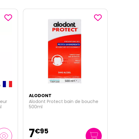
ALODONT
uche
Bain de bouche protection et
fraicheur naturelle bio 100ml
1
€
45