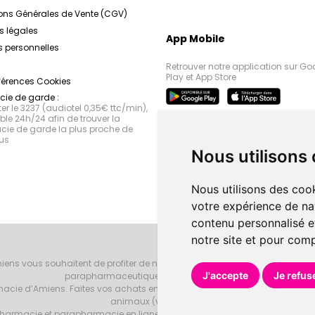
ons Générales de Vente (CGV)
s légales
App Mobile
 personnelles
Retrouver notre application sur Go
Play et App Store
férences Cookies
ie de garde :
r le 3237 (audiotel 0,35€ ttc/min),
le 24h/24 afin de trouver la
ie de garde la plus proche de
us
Nous utilisons
Nous utilisons des cook
votre expérience de na
contenu personnalisé et
notre site et pour com
iens vous souhaitent de profiter de notre accueil, de nos conseils phar
J'accepte
Je refus
parapharmaceutiques, beauté et bien-être.
armacie d’Amiens. Faites vos achats en ligne grâce à un choix de 20000 r
animaux (vétérinaire).
armacie et parapharmacie en ligne et venez les retirer au drive ou vous les