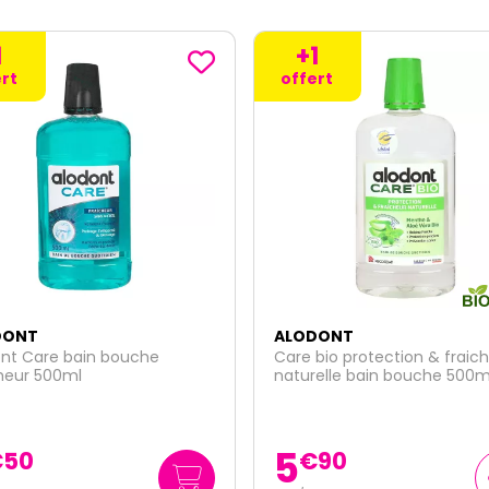
1
rt
DONT
ALODONT
bio protection & fraicheur
Alodont Protect bain de bo
elle bain bouche 500ml
500ml
7
€
90
€
95