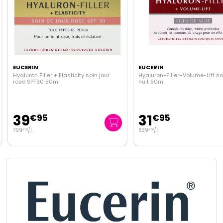
EUCERIN
EUCERIN
Hyaluron Filler + Elasticity soin jour
Hyaluron-Filler+Volume-Lift so
rose SPF30 50ml
nuit 50ml
39
31
€
95
€
95
799
/
l.
639
/
l.
€
00
€
00