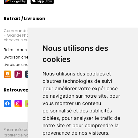
Retrait / Livraison
Commandez en ligne et venez chercher votre commande à Amiens
- Grande Pharmacie d’Amiens (Fachon) ou recevez-là rapidement
chez vous ou en point retrait
Nous utilisons des
Retrait dans la pharmacie d’Amiens
Livraison chez vous
cookies
Livraison chez votre commerçant
Nous utilisons des cookies et
d'autres technologies de suivi
pour améliorer votre expérience
Retrouvez-nous sur vos réseaux sociaux
de navigation sur notre site, pour
vous montrer un contenu
personnalisé et des publicités
ciblées, pour analyser le trafic de
notre site et pour comprendre la
Pharmaforce.fr et la Grande Pharmacie d’Amiens vous souhaitent de
provenance de nos visiteurs.
profiter de notre accueil, de nos conseils pharmaceutiques,