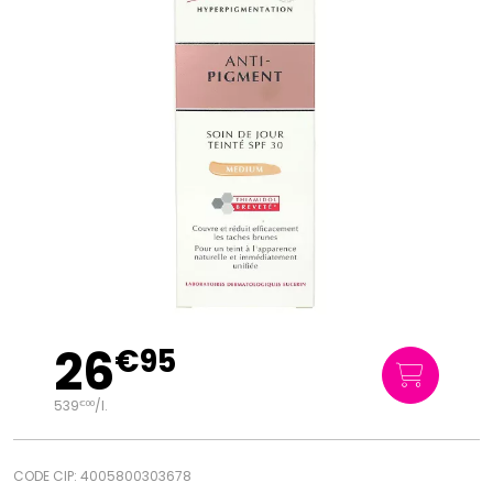
26
€
95
539
/
l.
€
00
CODE CIP: 4005800303678