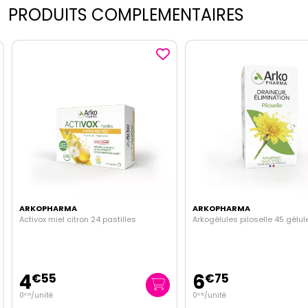
PRODUITS COMPLEMENTAIRES
ARKOPHARMA
ARKOPHARMA
Activox miel citron 24 pastilles
Arkogélules piloselle 45 gélul
4
6
€
55
€
75
0
/unité
0
/unité
€
19
€
15