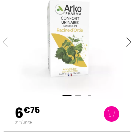
6
€
75
0
/unité
€
15