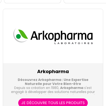
Arkopharma
Découvrez Arkopharma : Une Expertise
Naturelle pour Votre Bien-être
Depuis sa création en 1980,
Arkopharma
s'est
engagé à développer des solutions naturelles pour
améliorer la santé et le bien-être de chacun. Fort de
son expertise en phytothérapie et en compléments
JE DÉCOUVRE TOUS LES PRODUITS
alimentaires, le laboratoire Arkopharma propose une
Les Gammes de Produits Arkopharma :