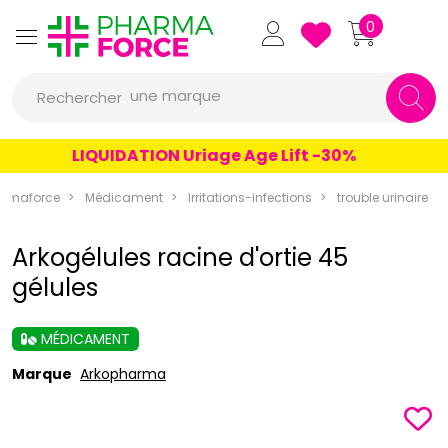
Pharmaforce Grande Pharma
0
une marque
Rechercher
un conseil
LIQUIDATION Uriage Age Lift -30%
un produit
armaforce
Médicament
Irritations-infections
trouble urinaire
une marque
Arkogélules racine d'ortie 45
gélules
MÉDICAMENT
Marque
Arkopharma