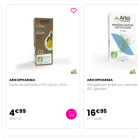
ARKOPHARMA
ARKOPHARMA
Huile essentielle n°03 citron 10ml
Arkogélules prêle bio reminéra
150 gélules
4
16
€
99
€
95
499
/
l.
0
/unité
€
00
€
11