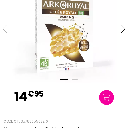
14
€
95
CODE CIP: 3578835503210