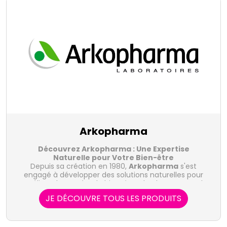
Arkopharma
Découvrez Arkopharma : Une Expertise
Naturelle pour Votre Bien-être
Depuis sa création en 1980,
Arkopharma
s'est
engagé à développer des solutions naturelles pour
améliorer la santé et le bien-être de chacun. Fort de
son expertise en phytothérapie et en compléments
JE DÉCOUVRE TOUS LES PRODUITS
alimentaires, le laboratoire Arkopharma propose une
Les Gammes de Produits Arkopharma :
- Arkogélules
large gamme de produits naturels et innovants pour
Arkopharma
:
Les Arkogélules sont des
compléments alimentaires à base de plantes, de
répondre à vos besoins spécifiques.
fruits et de légumes, sélectionnés pour leurs