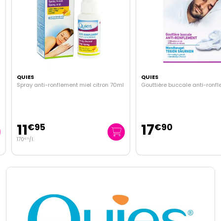
QUIES
QUIES
Spray anti-ronflement miel citron 70ml
Gouttière buccale anti-ronfle
11
17
€
95
€
90
170
/
l.
€
71