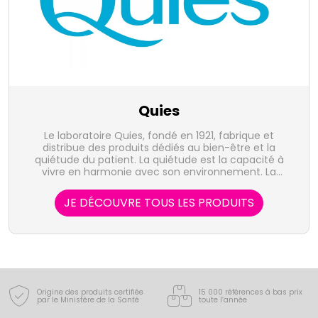
Quies
Le laboratoire Quies, fondé en 1921, fabrique et
distribue des produits dédiés au bien-être et la
quiétude du patient. La quiétude est la capacité à
vivre en harmonie avec son environnement. La
mythique perle rose, la "boule Quies", a désormais de
nombreux descendants qui visent à améliorer votre
JE DÉCOUVRE TOUS LES PRODUITS
bien-être : bandelettes et spray anti-ronglements,
protection des oreilles en toute circonstance, des
yeux et de la peau.
Origine des produits certifiée
15 000 références à bas prix
par le Ministère de la Santé
toute l’année