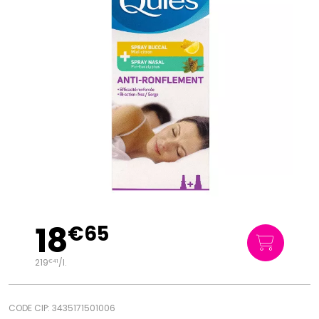
18
€
65
219
/
l.
€
41
CODE CIP: 3435171501006