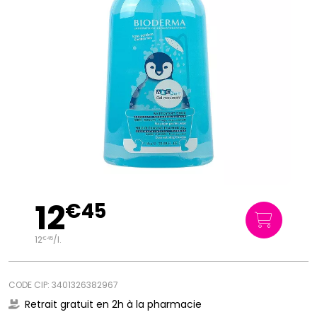
12
€
45
12
/
l.
€
45
CODE CIP: 3401326382967
Retrait gratuit en 2h à la pharmacie