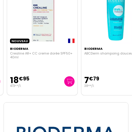
NOUVEAU
BIODERMA
BIODERMA
Crealine AR+ CC creme dorée SPF50+
ABCDerm shampoing douceur
40ml
18
7
€
95
€
79
473
/
l.
38
/
l.
€
75
€
95