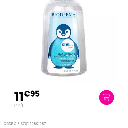
11
€
95
11
/
l.
€
95
CODE CIP: 3701129801987