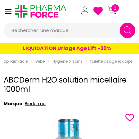
Pharmaforce Grande Pharma
0
une marque
Rechercher
un conseil
LIQUIDATION Uriage Age Lift -30%
un produit
arapharmacie
Bébé
Hygiène & soins
toilette visage et corps
une marque
ABCDerm H2O solution micellaire
1000ml
Marque
Bioderma