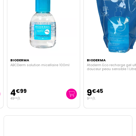
BIODERMA
BIODERMA
ABCDerm solution micellaire 100ml
Atoderm Eco recharge gel ult
douceur peau sensible 1 Litre
4
9
€
99
€
45
49
/
l.
9
/
l.
€
90
€
45