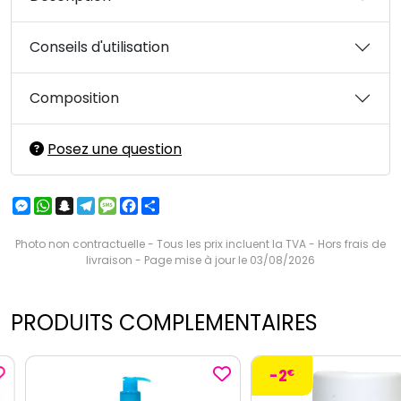
Conseils d'utilisation
Composition
Posez une question
Messenger
WhatsApp
Snapchat
Telegram
Message
Facebook
Partager
Photo non contractuelle - Tous les prix incluent la TVA - Hors frais de
livraison - Page mise à jour le 03/08/2026
PRODUITS COMPLEMENTAIRES
-2
€