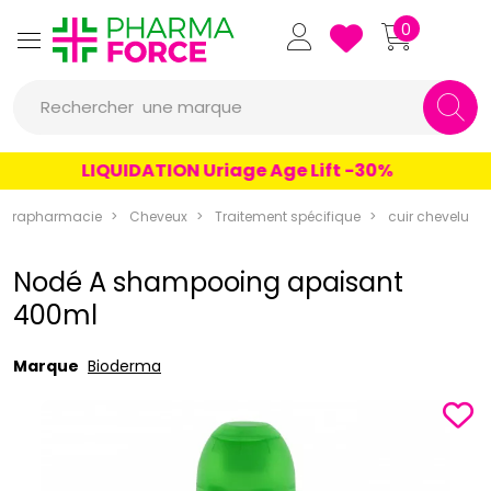
Pharmaforce Grande Pharma
0
une marque
Rechercher
un conseil
LIQUIDATION Uriage Age Lift -30%
un produit
Parapharmacie
Cheveux
Traitement spécifique
cuir chevelu
une marque
Nodé A shampooing apaisant
400ml
Marque
Bioderma