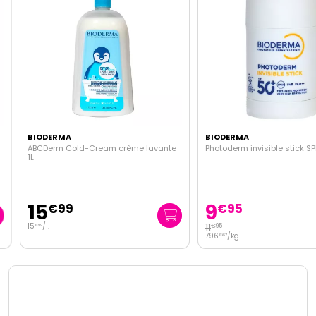
BIODERMA
BIODERMA
ABCDerm Cold-Cream crème lavante
Photoderm invisible stick SPF
1L
15
9
€
99
€
95
15
/
l.
11
€
95
€
99
796
/kg
€
67