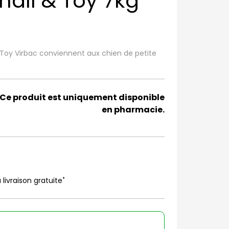
mall & Toy 7kg
 Toy Virbac conviennent aux chien de petite
Ce produit est uniquement disponible
en pharmacie.
*
 livraison gratuite