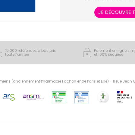
volailles et lapins fermie
porcins, et faune sau
JE DÉCOUVRE T
associés dédiés aux vé
spécialisés vétérinaires,
d’ani
15 000 références à bas prix
Paiement en ligne sim
toute l’année
et 100% sécurisé
ens (anciennement Pharmacie Fachon entre Paris et Lille) - 11 rue Jean