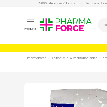
15000 références à bas prix
|
Livraison dans
Pharmaf
R
Produits
Pharmaforce
Animaux
Alimentation chien
cr