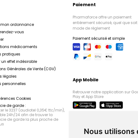
Paiement
Pharmaforce offre un paiement
entièrement sécurisé, quel que soit 
r mon ordonnance
mode de règlement
e rendez-vous
Paiement sécurisé et simple
er
ations médicaments
s pratiques
 un effet indésirable
ons Générales de Vente (CGV)
s légales
App Mobile
 personnelles
Retrouver notre application sur Go
Play et App Store
férences Cookies
ie de garde :
r le 3237 (audiotel 0,35€ ttc/min),
le 24h/24 afin de trouver la
ie de garde la plus proche de
us
Nous utilisons