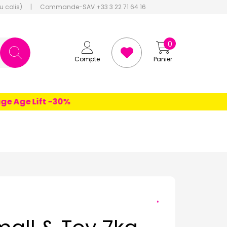
u colis)
|
Commande-SAV +33 3 22 71 64 16
0
Compte
Panier
Age Lift -30%