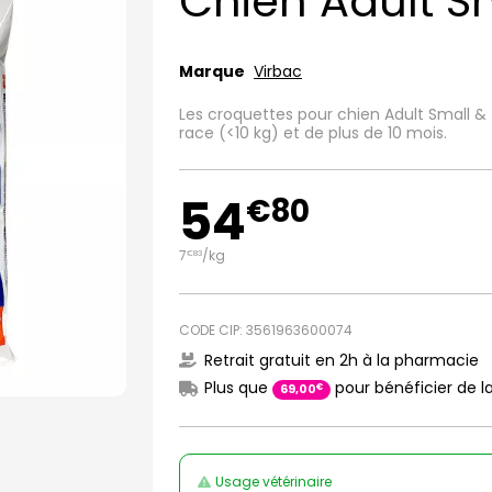
Chien Adult S
Marque
Virbac
Les croquettes pour chien Adult Small &
race (<10 kg) et de plus de 10 mois.
54
€
80
7
/kg
€
83
CODE CIP: 3561963600074
Retrait gratuit en 2h à la pharmacie
Plus que
pour bénéficier de la
€
69
,
00
Usage vétérinaire