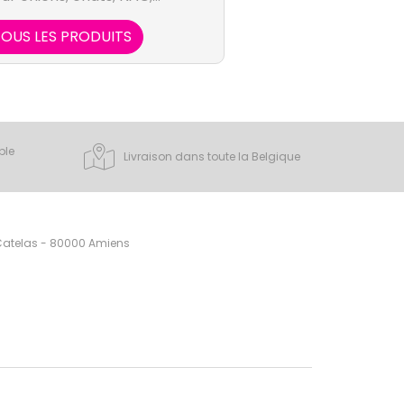
rs, équidés, bovins, ovins,
vage avec des services
OUS LES PRODUITS
térinaires, auxiliaires
 éleveurs et propriétaires
maux.
ple
Livraison dans toute la Belgique
 Catelas - 80000 Amiens