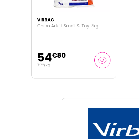
VIRBAC
Chien Adult Small & Toy 7kg
54
€
80
7
/kg
€
83