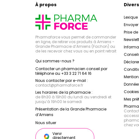
À propos
Divers
Lexique
Envoye
Prise d
Pharmaforce vous permet de commander
Newslett
en ligne, de retirer vos produits à Amiens -
Grande Pharmacie d’Amiens (Fachon) ou
Inform
de les recevoir chez vous ou en point retrait
Conseil
Qui sommes-nous ?
Déclarer
Contacter un pharmacien conseil par
Conditi
téléphone au +33 3 22 71 64 16
Mention
Nous contacter par e-mail :
Données
contact
@
pharmaforce.fr
Cookies
Les horaires de la pharmacie :
de 8h30 à 19h30 du lundi au vendredi et
Mes pré
jusqu’à 19h00 le samedi
Pharmac
Présentation de la Grande Pharmacie
Contacte
d’Amiens
accessib
pharmac
Nous situer
chez vo
Venir
directement