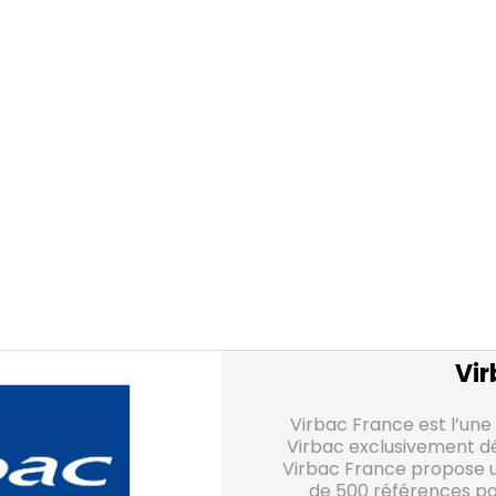
Vir
Virbac France est l’une 
Virbac exclusivement dé
Virbac France propose 
de 500 références pou