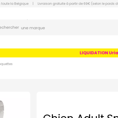
 toute la Belgique
|
Livraison gratuite à partir de 69€ (selon le poids d
orce Grande Pharmacie Amiens Fachon
une marque
echercher
un conseil
un produit
LIQUIDATION Uriage 
une marque
oquettes