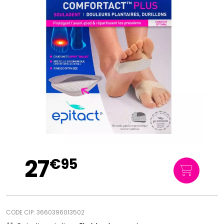
27
€
95
CODE CIP: 3660396013502