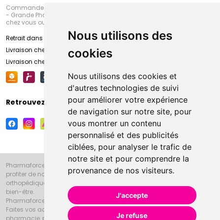
Commandez en ligne et venez chercher votre commande à Amiens
- Grande Pharmacie d’Amiens (Fachon) ou recevez-là rapidement
chez vous ou en point retrait
Nous utilisons des
Retrait dans la pharmacie d’Amiens
Livraison chez vous
cookies
Livraison chez votre commerçant
Nous utilisons des cookies et
d'autres technologies de suivi
pour améliorer votre expérience
Retrouvez-nous sur vos réseaux sociaux
de navigation sur notre site, pour
vous montrer un contenu
personnalisé et des publicités
ciblées, pour analyser le trafic de
notre site et pour comprendre la
Pharmaforce.fr et la Grande Pharmacie d’Amiens vous souhaitent de
provenance de nos visiteurs.
profiter de notre accueil, de nos conseils pharmaceutiques,
orthopédiques, homéopathiques, parapharmaceutiques, beauté et
bien-être.
J'accepte
Pharmaforce.fr est le site internet de la Grande Pharmacie d’Amiens.
Faites vos achats en ligne grâce à un choix de 20000 références en
Je refuse
pharmacie, parapharmacie, diététique et animaux (vétérinaire).