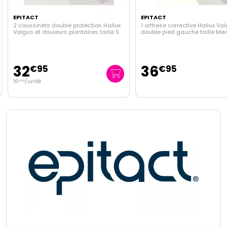
EPITACT
EPITACT
2 coussinets double protection Hallux
1 orthese corrective Hallux Va
Valgus et douleurs plantaires taille S
double pied gauche taille Me
32
36
€
95
€
95
16
/unité
€
48