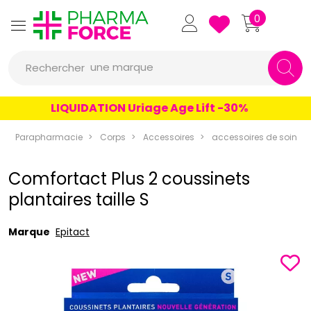
Pharmaforce Grande Pharma
0
une marque
Rechercher
un conseil
LIQUIDATION Uriage Age Lift -30%
un produit
Parapharmacie
Corps
Accessoires
accessoires de soin
une marque
Comfortact Plus 2 coussinets
plantaires taille S
Marque
Epitact