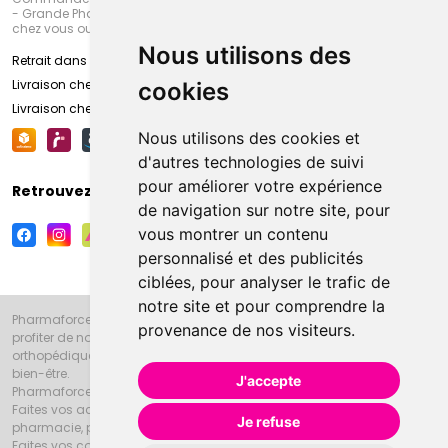
- Grande Pharmacie d’Amiens (Fachon) ou recevez-là rapidement
chez vous ou en point retrait
Nous utilisons des
Retrait dans la pharmacie d’Amiens
Livraison chez vous
cookies
Livraison chez votre commerçant
Nous utilisons des cookies et
d'autres technologies de suivi
pour améliorer votre expérience
Retrouvez-nous sur vos réseaux sociaux
de navigation sur notre site, pour
vous montrer un contenu
personnalisé et des publicités
ciblées, pour analyser le trafic de
notre site et pour comprendre la
Pharmaforce.fr et la Grande Pharmacie d’Amiens vous souhaitent de
provenance de nos visiteurs.
profiter de notre accueil, de nos conseils pharmaceutiques,
orthopédiques, homéopathiques, parapharmaceutiques, beauté et
bien-être.
J'accepte
Pharmaforce.fr est le site internet de la Grande Pharmacie d’Amiens.
Faites vos achats en ligne grâce à un choix de 20000 références en
Je refuse
pharmacie, parapharmacie, diététique et animaux (vétérinaire).
Faites vos courses de pharmacie et parapharmacie en ligne et venez