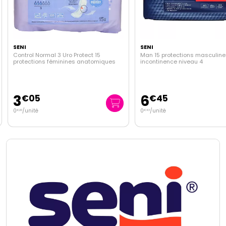
SENI
SENI
Control Normal 3 Uro Protect 15
Man 15 protections masculine
protections féminines anatomiques
incontinence niveau 4
3
6
€
05
€
45
0
/unité
0
/unité
€
20
€
43