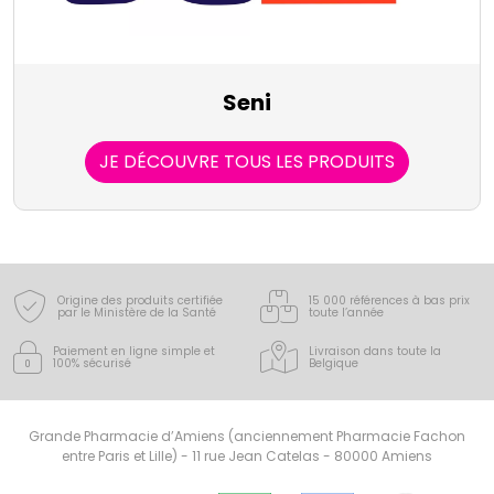
Seni
JE DÉCOUVRE TOUS LES PRODUITS
Origine des produits certifiée
15 000 références à bas prix
par le Ministère de la Santé
toute l’année
Paiement en ligne simple
et
Livraison dans toute la
100% sécurisé
Belgique
Grande Pharmacie d’Amiens (anciennement Pharmacie Fachon
entre Paris et Lille) - 11 rue Jean Catelas - 80000 Amiens