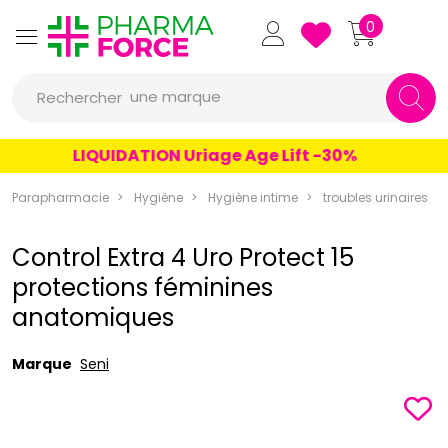
Pharmaforce Grande Pharma
0
une marque
Rechercher
un conseil
LIQUIDATION Uriage Age Lift -30%
un produit
Parapharmacie
Hygiène
Hygiène intime
troubles urinaires
une marque
Control Extra 4 Uro Protect 15
protections féminines
anatomiques
Marque
Seni