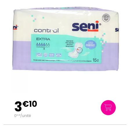
3
€
10
0
/unité
€
21