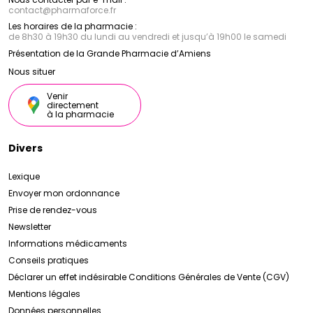
contact
@
pharmaforce.fr
pigmentaires, pour un teint éclatant et uniforme.
Ces produits phares de la marque Armencelle sont
Les horaires de la pharmacie :
formulés avec des ingrédients naturels de haute
de 8h30 à 19h30 du lundi au vendredi et jusqu’à 19h00 le samedi
qualité et sont conçus pour répondre aux besoins
Présentation de la Grande Pharmacie d’Amiens
spécifiques de la peau, en lui apportant hydratation,
nutrition et protection, pour un teint éclatant de
Nous situer
santé.
Venir
directement
à la pharmacie
Divers
Lexique
Envoyer mon ordonnance
Prise de rendez-vous
Newsletter
Informations médicaments
Conseils pratiques
Déclarer un effet indésirable
Conditions Générales de Vente (CGV)
Mentions légales
Données personnelles