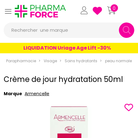
Pharmaforce Grande Pharma
0
une marque
Rechercher
un conseil
LIQUIDATION Uriage Age Lift -30%
un produit
Parapharmacie
Visage
Soins hydratants
peau normale
une marque
Crème de jour hydratation 50ml
Marque
Armencelle