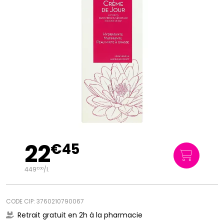
22
€
45
449
/
l.
€
00
CODE CIP: 3760210790067
Retrait gratuit en 2h à la pharmacie