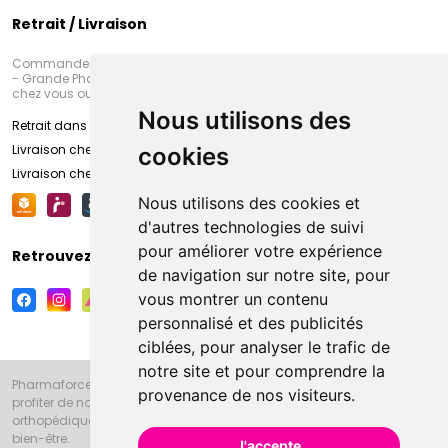
Retrait / Livraison
Commandez en ligne et venez chercher votre commande à Amiens
- Grande Pharmacie d’Amiens (Fachon) ou recevez-là rapidement
chez vous ou en point retrait
Nous utilisons des
Retrait dans la pharmacie d’Amiens
Livraison chez vous
cookies
Livraison chez votre commerçant
Nous utilisons des cookies et
d'autres technologies de suivi
pour améliorer votre expérience
Retrouvez-nous sur vos réseaux sociaux
de navigation sur notre site, pour
vous montrer un contenu
personnalisé et des publicités
ciblées, pour analyser le trafic de
notre site et pour comprendre la
Pharmaforce.fr et la Grande Pharmacie d’Amiens vous souhaitent de
provenance de nos visiteurs.
profiter de notre accueil, de nos conseils pharmaceutiques,
orthopédiques, homéopathiques, parapharmaceutiques, beauté et
bien-être.
J'accepte