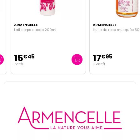
ARMENCELLE
ARMENCELLE
Lait corps cacao 200ml
Huile de rose musquée 50ml
15
17
€
45
€
95
77
/
l.
359
/
l.
€
25
€
00