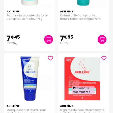
AKILEÏNE
AKILEÏNE
Poudre absorbante très forte
Crème anti-transpirante
transpiration moiteur 75g
transpiration chronique 75ml
7
7
€
45
€
95
99
/kg
106
/
l.
€
33
€
00
6 vendus
récemment !
AKILEÏNE
AKILEÏNE
Masque de nuit revitalisant
6 galets de bain effervescents