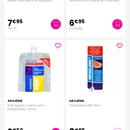
pieds très secs et rugueux
revitalisants pieds et chevilles
100ml
fatigués
7
6
€
95
€
95
79
/
l.
1
/unité
€
50
€
16
AKILEÏNE
AKILEÏNE
Nok Sports creme anti-
Onykoleine DM 4ml
frottements 20ml