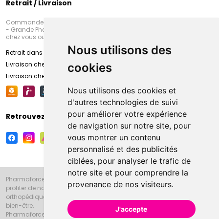
Retrait / Livraison
Commandez en ligne et venez chercher votre commande à Amiens
- Grande Pharmacie d’Amiens (Fachon) ou recevez-là rapidement
chez vous ou en point retrait
Nous utilisons des
Retrait dans la pharmacie d’Amiens
Livraison chez vous
cookies
Livraison chez votre commerçant
Nous utilisons des cookies et
d'autres technologies de suivi
pour améliorer votre expérience
Retrouvez-nous sur vos réseaux sociaux
de navigation sur notre site, pour
vous montrer un contenu
personnalisé et des publicités
ciblées, pour analyser le trafic de
notre site et pour comprendre la
Pharmaforce.fr et la Grande Pharmacie d’Amiens vous souhaitent de
provenance de nos visiteurs.
profiter de notre accueil, de nos conseils pharmaceutiques,
orthopédiques, homéopathiques, parapharmaceutiques, beauté et
bien-être.
J'accepte
Pharmaforce.fr est le site internet de la Grande Pharmacie d’Amiens.