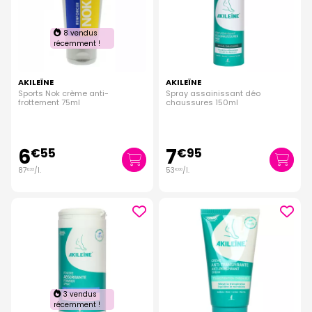
8 vendus
récemment !
AKILEÏNE
AKILEÏNE
Sports Nok crème anti-
Spray assainissant déo
frottement 75ml
chaussures 150ml
6
7
€
55
€
95
87
/
l.
53
/
l.
€
33
€
00
3 vendus
récemment !