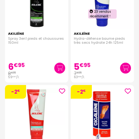
23 vendus
récemment !
AKILEÏNE
AKILEÏNE
Spray 3en1 pieds et chaussures
Hydra-défense baume pieds
150ml
très secs hydrate 24h 125ml
6
5
€
95
€
95
8
7
€
95
€
95
59
/
l.
63
/
l.
€
67
€
60
-2
-2
€
€