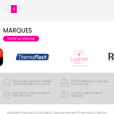
1
MARQUES
TOUTES LES MARQUES
Origine des produits certifiée
15 000 références à bas prix
par le Ministère de la Santé
toute l’année
Paiement en ligne simple
et
Livraison dans toute la
100% sécurisé
Belgique
Grande Pharmacie d’Amiens (anciennement Pharmacie Fachon