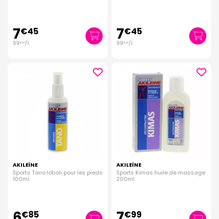
7
7
€
45
€
45
99
/
l.
99
/
l.
€
33
€
33
AKILEÏNE
AKILEÏNE
Sports Tano lotion pour les pieds
Sports Kimas huile de massage
100ml
200ml
6
7
€
85
€
99