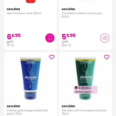
AKILEÏNE
AKILEÏNE
Gel fraicheur vive 125ml
Cicaleine crème crevasses
50ml
6
5
€
95
€
95
8
7
€
95
€
95
71
/
l.
159
/
l.
€
60
€
00
3 vendus
récemment !
AKILEÏNE
AKILEÏNE
Crème gommage pieds très
Gel déo anti-transpirant pieds
secs 75ml
75ml