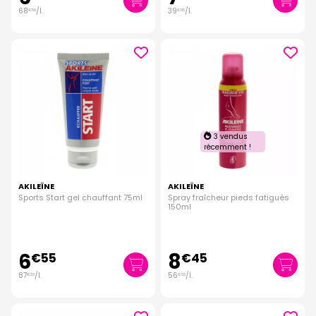
68
/
l.
39
/
l.
€
50
€
95
3 vendus
récemment !
AKILEÏNE
AKILEÏNE
Sports Start gel chauffant 75ml
Spray fraîcheur pieds fatigués
150ml
6
8
€
55
€
45
87
/
l.
56
/
l.
€
33
€
33