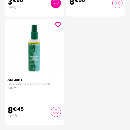
3
8
€
50
€
95
175
/
l.
€
00
AKILEÏNE
Déo anti-transpirant pieds
100ml
8
€
45
84
/
l.
€
50