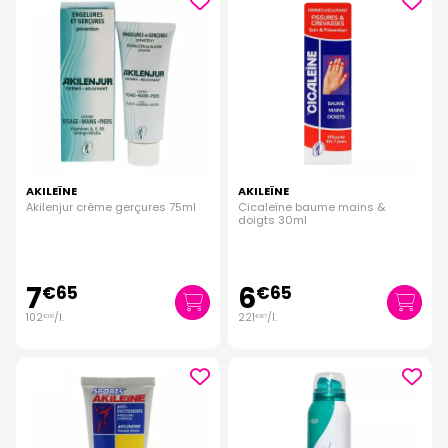
AKILEÏNE
AKILEÏNE
Akilenjur crème gerçures 75ml
Cicaleïne baume mains &
doigts 30ml
7
6
€
65
€
65
102
/
l.
221
/
l.
€
00
€
67