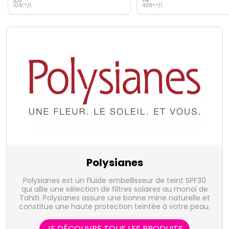
498
/
l.
119
/
l.
€
33
€
67
Polysianes
Polysianes est un fluide embellisseur de teint SPF30
qui allie une sélection de filtres solaires au monoï de
Tahiti. Polysianes assure une bonne mine naturelle et
constitue une haute protection teintée à votre peau.
JE DÉCOUVRE TOUS LES PRODUITS