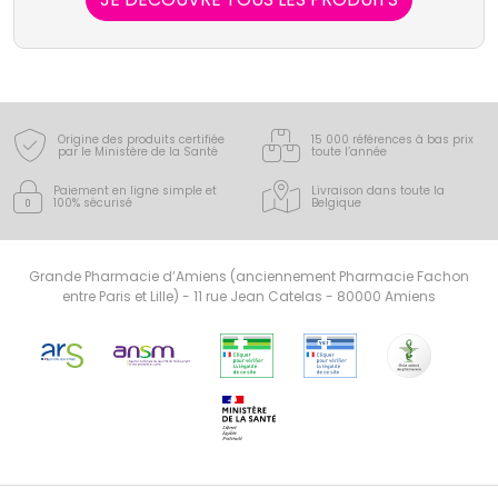
Origine des produits certifiée
15 000 références à bas prix
par le Ministère de la Santé
toute l’année
Paiement en ligne simple
et
Livraison dans toute la
100% sécurisé
Belgique
Grande Pharmacie d’Amiens (anciennement Pharmacie Fachon
entre Paris et Lille) - 11 rue Jean Catelas - 80000 Amiens