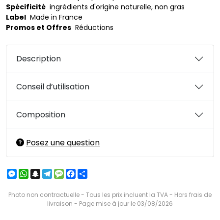
Spécificité
ingrédients d'origine naturelle, non gras
Label
Made in France
Promos et Offres
Réductions
Description
Conseil d’utilisation
Composition
Posez une question
Messenger
WhatsApp
Snapchat
Telegram
Message
Facebook
Partager
Photo non contractuelle - Tous les prix incluent la TVA - Hors frais de
livraison - Page mise à jour le 03/08/2026