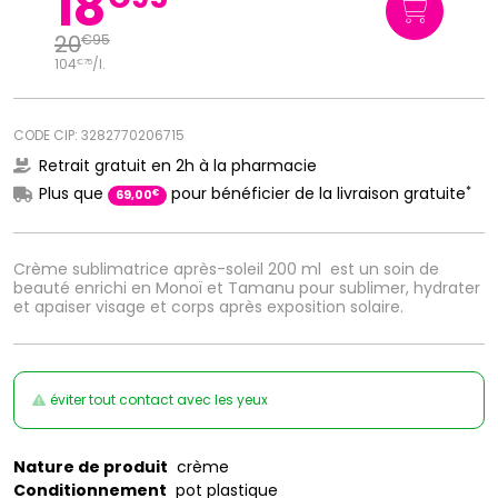
18
20
€
95
104
/
l.
€
75
CODE CIP: 3282770206715
Retrait gratuit en 2h à la pharmacie
*
Plus que
pour bénéficier de la livraison gratuite
€
69
,
00
Crème sublimatrice après-soleil 200 ml est un soin de
beauté enrichi en Monoï et Tamanu pour sublimer, hydrater
et apaiser visage et corps après exposition solaire.
éviter tout contact avec les yeux
Nature de produit
crème
Conditionnement
pot plastique