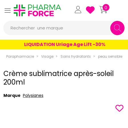
Pharmaforce Grande Pharma
0
une marque
Rechercher
un conseil
LIQUIDATION Uriage Age Lift -30%
un produit
Parapharmacie
Visage
Soins hydratants
peau sensible
une marque
Crème sublimatrice après-soleil
200ml
Marque
Polysianes