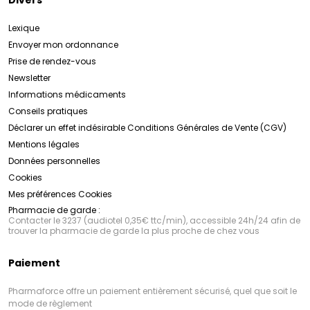
Lexique
Envoyer mon ordonnance
Prise de rendez-vous
Newsletter
Informations médicaments
Conseils pratiques
Déclarer un effet indésirable
Conditions Générales de Vente (CGV)
Mentions légales
Données personnelles
Cookies
Mes préférences Cookies
Pharmacie de garde :
Contacter le 3237 (audiotel 0,35€ ttc/min), accessible 24h/24 afin de
trouver la pharmacie de garde la plus proche de chez vous
Paiement
Pharmaforce offre un paiement entièrement sécurisé, quel que soit le
mode de règlement