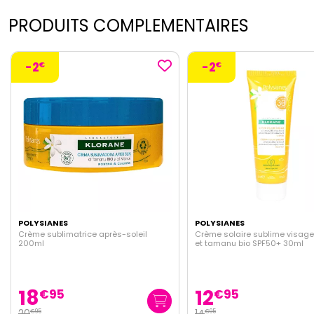
PRODUITS COMPLEMENTAIRES
-2
-2
€
€
POLYSIANES
POLYSIANES
Crème solaire sublime visage monoi
Huile réparatrice après-sole
et tamanu bio SPF50+ 30ml
12
15
€
95
€
95
14
17
€
95
€
95