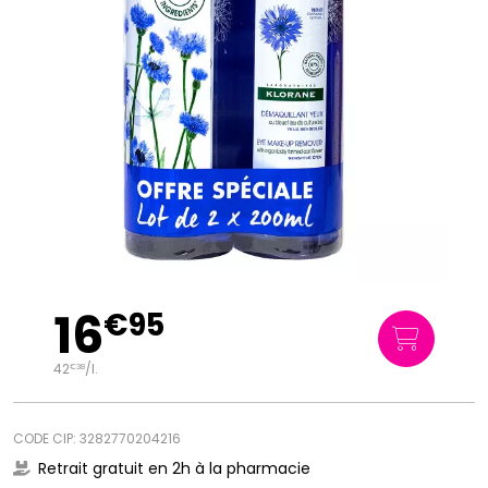
16
€
95
42
/
l.
€
38
CODE CIP: 3282770204216
Retrait gratuit en 2h à la pharmacie