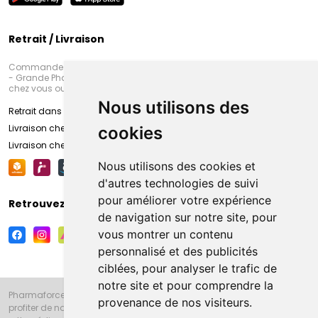
Retrait / Livraison
Commandez en ligne et venez chercher votre commande à Amiens
- Grande Pharmacie d’Amiens (Fachon) ou recevez-là rapidement
chez vous ou en point retrait
Nous utilisons des
Retrait dans la pharmacie d’Amiens
Livraison chez vous
cookies
Livraison chez votre commerçant
Nous utilisons des cookies et
d'autres technologies de suivi
pour améliorer votre expérience
Retrouvez-nous sur vos réseaux sociaux
de navigation sur notre site, pour
vous montrer un contenu
personnalisé et des publicités
ciblées, pour analyser le trafic de
notre site et pour comprendre la
Pharmaforce.fr et la Grande Pharmacie d’Amiens vous souhaitent de
provenance de nos visiteurs.
profiter de notre accueil, de nos conseils pharmaceutiques,