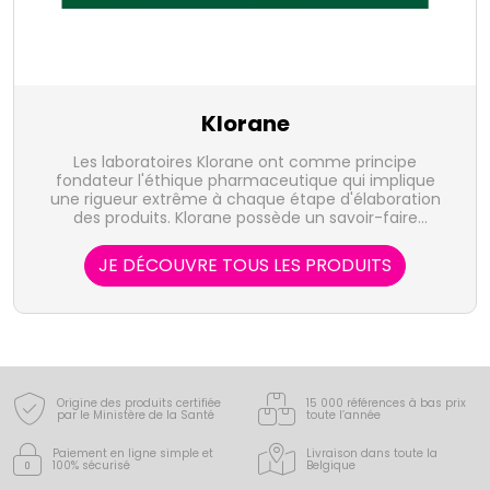
Klorane
Les laboratoires Klorane ont comme principe
fondateur l'éthique pharmaceutique qui implique
une rigueur extrême à chaque étape d'élaboration
des produits. Klorane possède un savoir-faire
botanique unique et une volonté de protèger notre
patrimoine végétal.
JE DÉCOUVRE TOUS LES PRODUITS
Origine des produits certifiée
15 000 références à bas prix
par le Ministère de la Santé
toute l’année
Paiement en ligne simple
et
Livraison dans toute la
100% sécurisé
Belgique