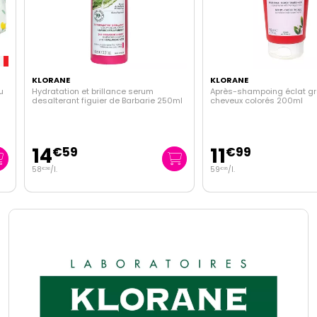
KLORANE
KLORANE
Hydratation et brillance serum
Après-shampoing éclat gren
desalterant figuier de Barbarie 250ml
cheveux colorés 200ml
14
11
€
59
€
99
58
/
l.
59
/
l.
€
36
€
95