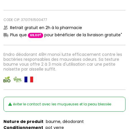
CODE CIP: 3701761500477
Retrait gratuit en 2h à la pharmacie
*
Plus que
pour bénéficier de la livraison gratuite
€
69
,
00
Endro déodorant 48H monoï lutte efficacement contre les
bactéries responsables des mauvaises odeurs. Sa texture
baume vous offre 2 à 3 mois d'utilisation car une petite
noisette par aisselle suffit.
éviter le contact avec les muqueuses et la peau blessée
Nature de produit
baume, déodorant
Conditionnement
pot verre