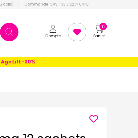
u colis)
|
Commande-SAV +33 3 22 71 64 16
0
Compte
Panier
 Lift -30%