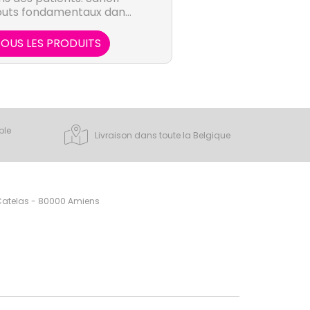
outs fondamentaux dans
âce à 7 plateformes de
arge du diabète, vaccins
OUS LES PRODUITS
té grand public, marchés
le et nouveau Genzyme.
ple
Livraison dans toute la Belgique
 Catelas - 80000 Amiens