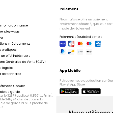
Paiement
Pharmaforce offre un paiement
entièrement sécurisé, quel que soit 
r mon ordonnance
mode de règlement
e rendez-vous
Paiement sécurisé et simple
er
ations médicaments
s pratiques
 un effet indésirable
ons Générales de Vente (CGV)
s légales
App Mobile
 personnelles
Retrouver notre application sur Go
Play et App Store
férences Cookies
ie de garde :
r le 3237 (audiotel 0,35€ ttc/min),
le 24h/24 afin de trouver la
ie de garde la plus proche de
us
Nous utilisons