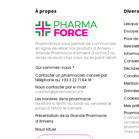
À propos
Divers
Lexique
Envoye
Prise d
Pharmaforce vous permet de commander
Newslett
en ligne, de retirer vos produits à Amiens -
Grande Pharmacie d’Amiens (Fachon) ou
Inform
de les recevoir chez vous ou en point retrait
Conseil
Qui sommes-nous ?
Déclarer
Contacter un pharmacien conseil par
Conditi
téléphone au +33 3 22 71 64 16
Mention
Nous contacter par e-mail :
Données
contact
@
pharmaforce.fr
Cookies
Les horaires de la pharmacie :
de 8h30 à 19h30 du lundi au vendredi et
Mes pré
jusqu’à 19h00 le samedi
Pharmac
Présentation de la Grande Pharmacie
Contacte
d’Amiens
accessib
pharmac
Nous situer
chez vo