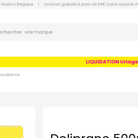
 toute la Belgique
|
Livraison gratuite à partir de 69€ (selon le poids d
une marque
orce Grande Pharmacie Amiens Fachon
echercher
un conseil
un produit
une marque
LIQUIDATION Uriage Age
racétamol