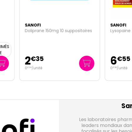
FI
SANOFI
rane 150mg 10 suppositoires
Lysopaïne citron 18 pastilles
6
35
€
55
nité
0
/unité
€
36
San
Les laboratoires pharm
leaders mondiaux dan
focalisés sur les besoi