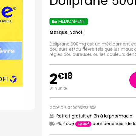
Doliprane 500
MÉDICAMENT
Marque
Sanofi
Doliprane 500mg est un médicament co
douleurs et/ou fièvre tels que les maux d
règles douloureuses ou les douleurs denta
2
€
18
0
/unité
€
18
CODE CIP: 3400932331536
Retrait gratuit en 2h à la pharmacie
Plus que
pour bénéficier de la
€
69
,
00