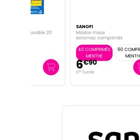
SANOFI
SANO
ble 20
Maalox maux
Dolip
estomac comprimés
40 COMPRIMÉS
60 COMPRIMÉS
MENTHE
MENTHE
6
2
€
90
€
0
/unité
0
/u
€
17
€
24