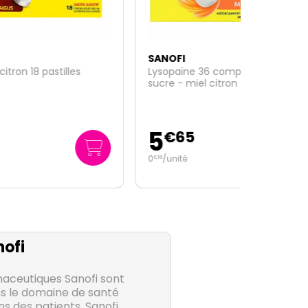
SANOFI
Lysopaïne 36 comprimés sans
sucre - miel citron
5
€
65
0
/unité
€
16
ofi
aceutiques Sanofi sont
s le domaine de santé
ns des patients. Sanofi