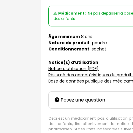
Médicament
: Ne pas dépasser la dose
des enfants
Âge minimum
8 ans
Nature de produit
poudre
Conditionnement
sachet
Notice(s) d’utilisation
Notice d’utilisation [PDF]
Résumé des caractéristiques du produit 
Base de données publique des médicame
Posez une question
Ceci est un médicament, pas d’utilisation p
des enfants, lire attentivement la notic
pharmacien. Si des Effets indésirables survi