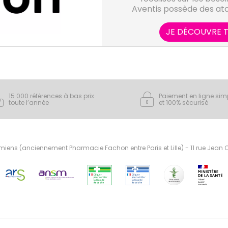
Aventis possède des at
le domaine médical gr
croissance : prise en ch
JE DÉCOUVRE T
humains, innovation, san
émergents, santé anima
15 000 références à bas prix
Paiement en ligne sim
toute l’année
et 100% sécurisé
ens (anciennement Pharmacie Fachon entre Paris et Lille) - 11 rue Jean