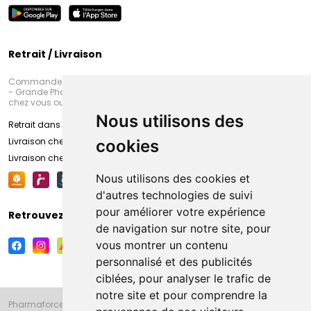
Retrait / Livraison
Commandez en ligne et venez chercher votre commande à Amiens
- Grande Pharmacie d’Amiens (Fachon) ou recevez-là rapidement
chez vous ou en point retrait
Nous utilisons des
Retrait dans la pharmacie d’Amiens
Livraison chez vous
cookies
Livraison chez votre commerçant
Nous utilisons des cookies et
d'autres technologies de suivi
pour améliorer votre expérience
Retrouvez-nous sur vos réseaux sociaux
de navigation sur notre site, pour
vous montrer un contenu
personnalisé et des publicités
ciblées, pour analyser le trafic de
notre site et pour comprendre la
Pharmaforce.fr et la Grande Pharmacie d’Amiens vous souhaitent de