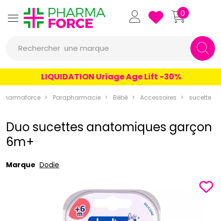
Pharmaforce Grande Pharma
0
une marque
Rechercher
un conseil
LIQUIDATION Uriage Age Lift -30%
un produit
Pharmaforce
Parapharmacie
Bébé
Accessoires
sucette
une marque
Duo sucettes anatomiques garçon
6m+
Marque
Dodie