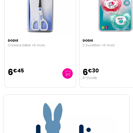
DODIE
DODIE
2 sucettes +6 mois
2 tétines col large Sensat
mois - débit lent 1
6
6
€
30
€
30
3
/unité
3
/unité
€
15
€
15