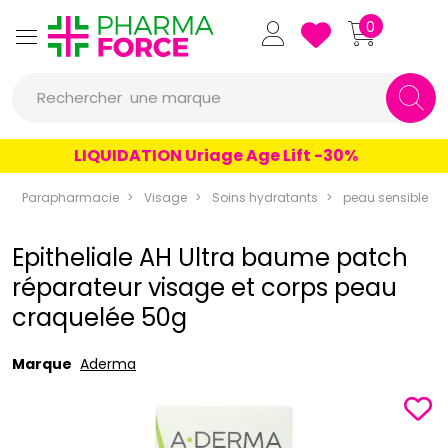
Pharmaforce Grande Pharma
0
une marque
Rechercher
un conseil
LIQUIDATION Uriage Age Lift -30%
un produit
Parapharmacie
Visage
Soins hydratants
peau sensible
une marque
Epitheliale AH Ultra baume patch
réparateur visage et corps peau
craquelée 50g
Marque
Aderma