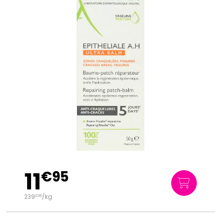
11
€
95
239
/kg
€
00