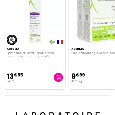
ADERMA
ADERMA
Epitheliale AH Ultra Repair creme
Pain dermatologique apaisan
reparatrice anti-marques 40ml
13
9
€
95
€
99
348
/
l.
49
/kg
€
75
€
95