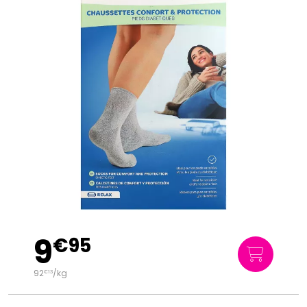
9
€
95
92
/kg
€
13