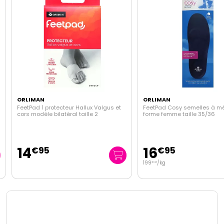
ORLIMAN
ORLIMAN
FeetPad 1 protecteur Hallux Valgus et
FeetPad Cosy semelles à mé
cors modèle bilatéral taille 2
forme femme taille 35/36
14
16
€
95
€
95
199
/kg
€
41