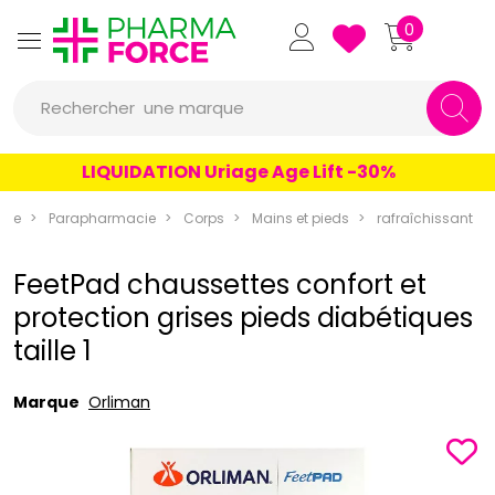
Pharmaforce Grande Pharma
0
une marque
Rechercher
un conseil
LIQUIDATION Uriage Age Lift -30%
un produit
rce
Parapharmacie
Corps
Mains et pieds
rafraîchissant
une marque
FeetPad chaussettes confort et
protection grises pieds diabétiques
taille 1
Marque
Orliman