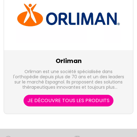
Orliman
Orliman est une société spécialisée dans
l'orthopédie depuis plus de 70 ans et un des leaders
sur le marché Espagnol. Ils proposent des solutions
thérapeutiques innovantes et toujours plus
performantes afin de vous aider dans la reprise de
votre mobilité.
JE DÉCOUVRE TOUS LES PRODUITS