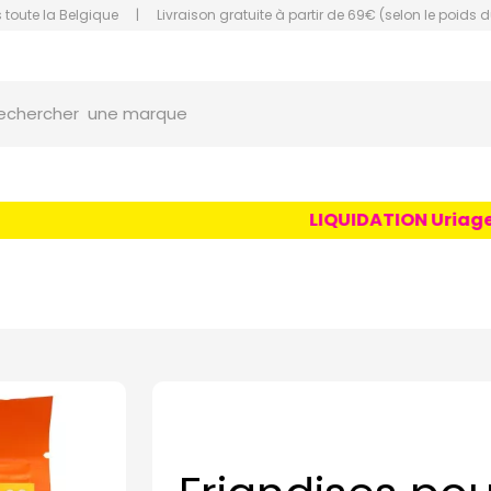
 toute la Belgique
|
Livraison gratuite à partir de 69€ (selon le poids d
orce Grande Pharmacie Amiens Fachon
une marque
echercher
un conseil
un produit
LIQUIDATION Uriage Age
une marque