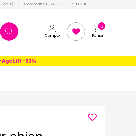
u colis)
|
Commande-SAV +33 3 22 71 64 16
0
Compte
Panier
 Lift -30%