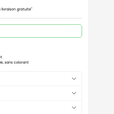
*
 livraison gratuite
et
le, sans colorant