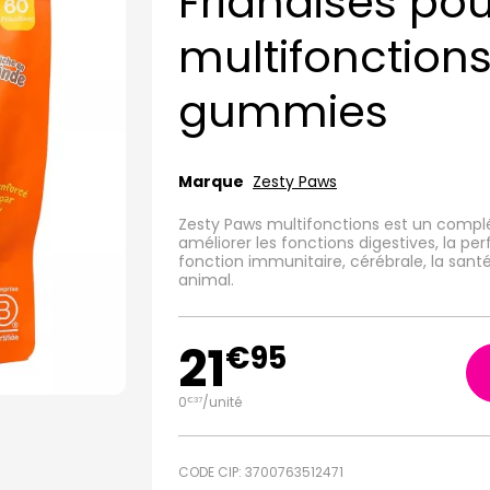
Friandises pou
multifonction
gummies
Marque
Zesty Paws
Zesty Paws multifonctions est un compl
améliorer les fonctions digestives, la p
fonction immunitaire, cérébrale, la sant
animal.
21
€
95
0
/unité
€
37
CODE CIP: 3700763512471