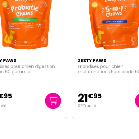
Y PAWS
ZESTY PAWS
dises pour chien digestion
Friandises pour chien
ron 60 gummies
multifonctions 5en1 dinde 6
gummies
21
€
95
€
95
nité
0
/unité
€
37