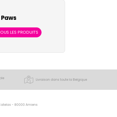
 Paws
OUS LES PRODUITS
ple
Livraison dans toute la Belgique
 Catelas - 80000 Amiens