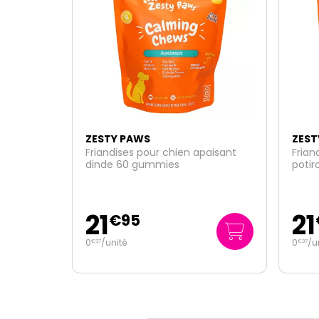
ZESTY PAWS
ZEST
Friandises pour chien apaisant
Frian
dinde 60 gummies
poti
21
21
€
95
0
/unité
0
/u
€
37
€
37