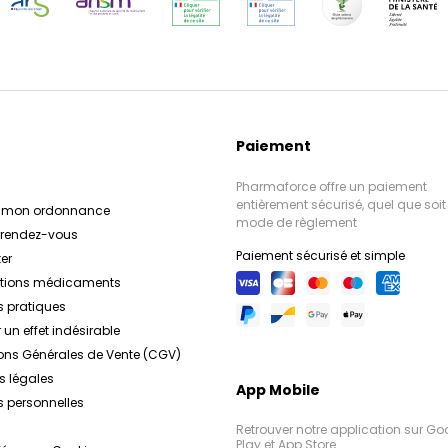
Paiement
Pharmaforce offre un paiement
entièrement sécurisé, quel que soit 
r mon ordonnance
mode de règlement
e rendez-vous
Paiement sécurisé et simple
er
ations médicaments
s pratiques
 un effet indésirable
ons Générales de Vente (CGV)
s légales
App Mobile
 personnelles
Retrouver notre application sur Go
Play et App Store