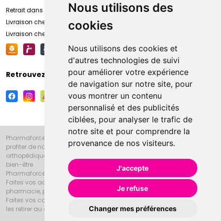
Nous utilisons des
Retrait dans la pharmacie d’Amiens
Livraison chez vous
cookies
Livraison chez votre commerçant
Nous utilisons des cookies et
d'autres technologies de suivi
pour améliorer votre expérience
Retrouvez-nous sur vos réseaux sociaux
de navigation sur notre site, pour
vous montrer un contenu
personnalisé et des publicités
ciblées, pour analyser le trafic de
notre site et pour comprendre la
Pharmaforce.fr et la Grande Pharmacie d’Amiens vous souhaitent de
provenance de nos visiteurs.
profiter de notre accueil, de nos conseils pharmaceutiques,
orthopédiques, homéopathiques, parapharmaceutiques, beauté et
bien-être.
J'accepte
Pharmaforce.fr est le site internet de la Grande Pharmacie d’Amiens.
Faites vos achats en ligne grâce à un choix de 20000 références en
Je refuse
pharmacie, parapharmacie, diététique et animaux (vétérinaire).
Faites vos courses de pharmacie et parapharmacie en ligne et venez
Changer mes préférences
les retirer au drive ou vous les faire livrer à domicile.