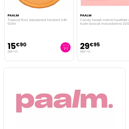
PAALM
PAALM
Candy Sweet creme fouettée corps
Hydragow brume autobronza
huile avocat macadamia 200ml
visage parfum pastèque 100
29
24
€
95
€
95
149
/
l.
249
/
l.
€
75
€
50