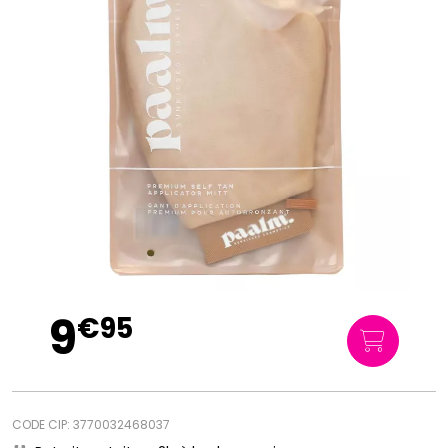
9
€
95
CODE CIP: 3770032468037