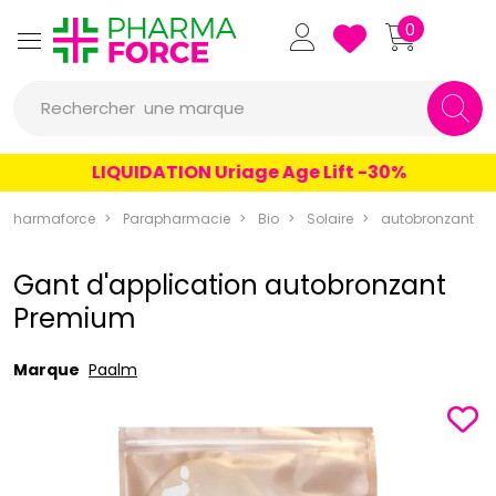
Pharmaforce Grande Pharma
0
une marque
Rechercher
un conseil
LIQUIDATION Uriage Age Lift -30%
un produit
Pharmaforce
Parapharmacie
Bio
Solaire
autobronzant
une marque
Gant d'application autobronzant
Premium
Marque
Paalm