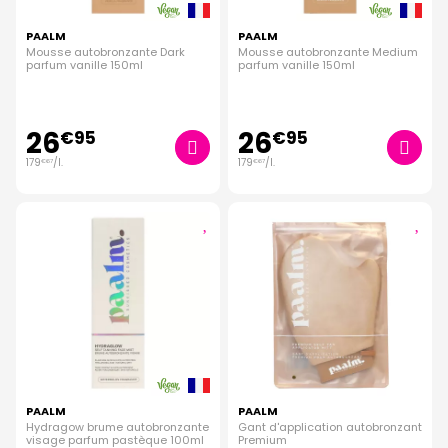
PAALM
PAALM
Mousse autobronzante Dark
Mousse autobronzante Medium
parfum vanille 150ml
parfum vanille 150ml
26
26
€
95
€
95
179
/
l.
179
/
l.
€
67
€
67
PAALM
PAALM
Hydragow brume autobronzante
Gant d'application autobronzant
visage parfum pastèque 100ml
Premium