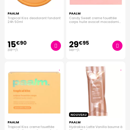
PAALM
PAALM
Tropical Kiss deodorant fondant
Candy Sweet creme fouettée
24h 50ml
corps huile avocat macadamia
200ml
15
29
€
90
€
95
318
/
l.
149
/
l.
€
00
€
75
NOUVEAU
PAALM
PAALM
Tropical Kiss creme fouettée
Hydrakiss Latte Vanilla baume à