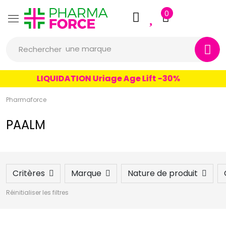
Pharmaforce Grande Pharma
0
une marque
Rechercher
un conseil
un produit
LIQUIDATION Uriage Age Lift -30%
une marque
Pharmaforce
PAALM
Critères
Marque
Nature de produit
Réinitialiser les filtres