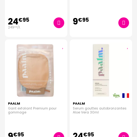
24
9
€
95
€
95
249
/
l.
€
50
PAALM
PAALM
Gant exfoliant Premium pour
Serum gouttes autobronzantes
gommage
Aloe Vera 30ml
9
24
€
95
€
95