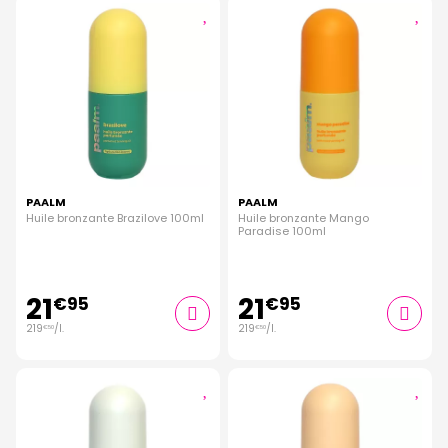
PAALM
PAALM
Huile bronzante Brazilove 100ml
Huile bronzante Mango
Paradise 100ml
21
21
€
95
€
95
219
/
l.
219
/
l.
€
50
€
50