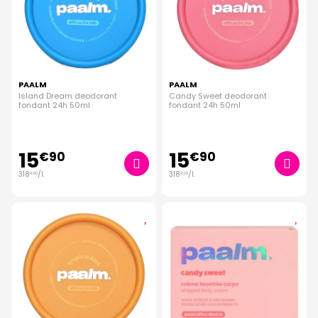
PAALM
PAALM
Island Dream deodorant
Candy Sweet deodorant
fondant 24h 50ml
fondant 24h 50ml
15
15
€
90
€
90
318
/
l.
318
/
l.
€
00
€
00