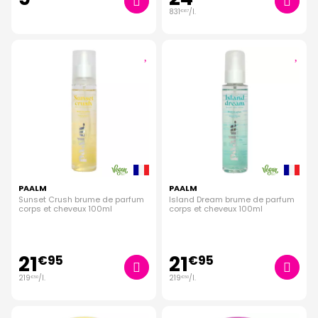
831
/
l.
€
67
PAALM
PAALM
Sunset Crush brume de parfum
Island Dream brume de parfum
corps et cheveux 100ml
corps et cheveux 100ml
21
21
€
95
€
95
219
/
l.
219
/
l.
€
50
€
50