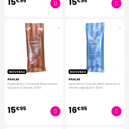
15
15
€
95
€
95
NOUVEAU
NOUVEAU
PAALM
PAALM
Hydrakiss Caramel Macchiato
Hydrakiss Frozen Mint baume à
baume à lèvres 15ml
lèvres repulpant 15ml
15
16
€
95
€
95