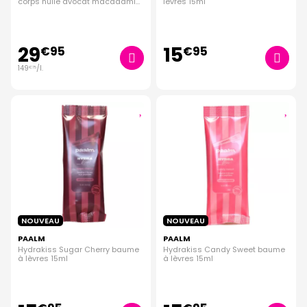
corps huile avocat macadamia
lèvres 15ml
200ml
29
15
€
95
€
95
149
/
l.
€
75
NOUVEAU
NOUVEAU
PAALM
PAALM
Hydrakiss Sugar Cherry baume
Hydrakiss Candy Sweet baume
à lèvres 15ml
à lèvres 15ml