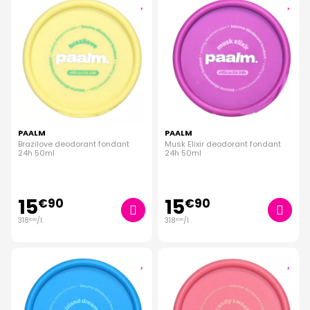
PAALM
PAALM
Brazilove deodorant fondant
Musk Elixir deodorant fondant
24h 50ml
24h 50ml
15
15
€
90
€
90
318
/
l.
318
/
l.
€
00
€
00