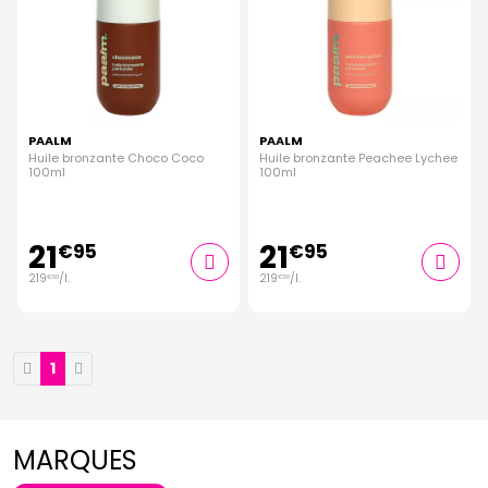
PAALM
PAALM
Huile bronzante Choco Coco
Huile bronzante Peachee Lychee
100ml
100ml
21
21
€
95
€
95
219
/
l.
219
/
l.
€
50
€
50
1
MARQUES