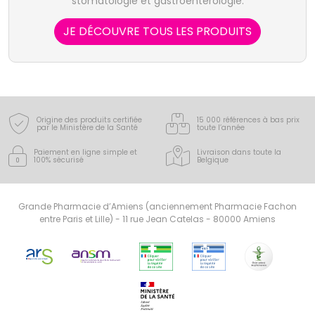
stomatologie et gastroentérologie.
JE DÉCOUVRE TOUS LES PRODUITS
Origine des produits certifiée
15 000 références à bas prix
par le Ministère de la Santé
toute l’année
Paiement en ligne simple
et
Livraison dans toute la
100% sécurisé
Belgique
Grande Pharmacie d’Amiens (anciennement Pharmacie Fachon
entre Paris et Lille) - 11 rue Jean Catelas - 80000 Amiens