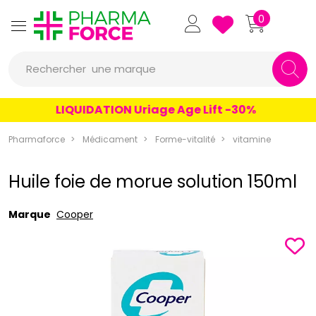
Pharmaforce Grande Pharma
0
une marque
Rechercher
un conseil
LIQUIDATION Uriage Age Lift -30%
un produit
Pharmaforce
Médicament
Forme-vitalité
vitamine
une marque
Huile foie de morue solution 150ml
Marque
Cooper