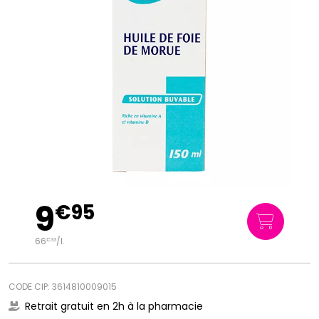
9
€
95
66
/
l.
€
33
CODE CIP: 3614810009015
Retrait gratuit en 2h à la pharmacie