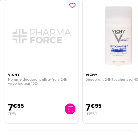
VICHY
VICHY
Homme déodorant ultra-frais 24h
Déodorant 24h toucher sec 4
vaporisateur 100ml
7
7
€
95
€
95
79
/
l.
198
/
l.
€
50
€
75