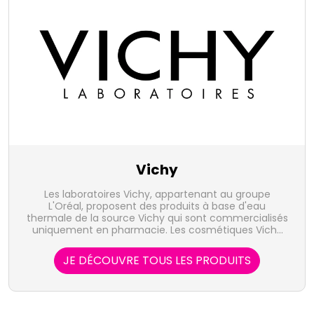
Vichy
Les laboratoires Vichy, appartenant au groupe
L'Oréal, proposent des produits à base d'eau
thermale de la source Vichy qui sont commercialisés
uniquement en pharmacie. Les cosmétiques Vichy
ainsi que les produits de soin pour la peau et les
cheveux tels que Liftactiv, Capital Soleil, Normaderm
JE DÉCOUVRE TOUS LES PRODUITS
ou Dermablend sont destinés aux hommes, femmes
et enfants.