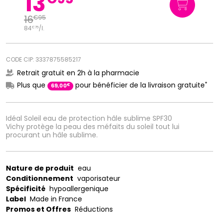
13
16
€
95
84
/
l.
€
75
CODE CIP: 3337875585217
Retrait gratuit en 2h à la pharmacie
*
Plus que
pour bénéficier de la livraison gratuite
€
69
,
00
Idéal Soleil eau de protection hâle sublime SPF30
Vichy protège la peau des méfaits du soleil tout lui
procurant un hâle sublime.
Nature de produit
eau
Conditionnement
vaporisateur
Spécificité
hypoallergenique
Label
Made in France
Promos et Offres
Réductions