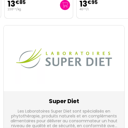
13
13
€
85
€
95
238
/kg
46
/
l.
€
79
€
50
Super Diet
Les Laboratoires Super Diet sont spécialisés en
phytothérapie, produits naturels et en compléments
alimentaires pour délivrer au consommateur un haut
niveau de qualité et de sécurité, en conformité avec