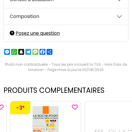
Composition
Posez une question
Messenger
WhatsApp
Snapchat
Telegram
Message
Facebook
Partager
Photo non contractuelle - Tous les prix incluent la TVA - Hors frais de
livraison - Page mise à jour le 03/08/2026
PRODUITS COMPLEMENTAIRES
-3
€