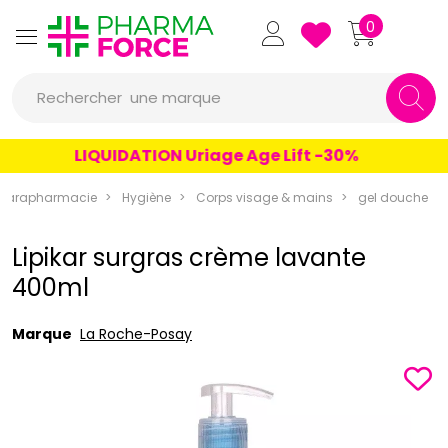
Pharmaforce Grande Pharma
0
une marque
Rechercher
un conseil
LIQUIDATION Uriage Age Lift -30%
un produit
Parapharmacie
Hygiène
Corps visage & mains
gel douche
une marque
Lipikar surgras crème lavante
400ml
Marque
La Roche-Posay