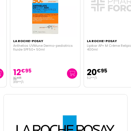
LA ROCHE-POSAY
LA ROCHE-POSAY
Anthelios UVMune Dermo-pediatrics
Lipikar AP+ M Crème Relipidan
fluide SPF50+ 50ml
400ml
12
20
€
95
€
95
15
52
/
l.
€
95
€
38
319
/
l.
€
00