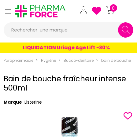
Pharmaforce Grande Pharma
0
une marque
Rechercher
un conseil
LIQUIDATION Uriage Age Lift -30%
un produit
Parapharmacie
Hygiène
Bucco-dentaire
bain de bouche
une marque
Bain de bouche fraîcheur intense
500ml
Marque
Listerine