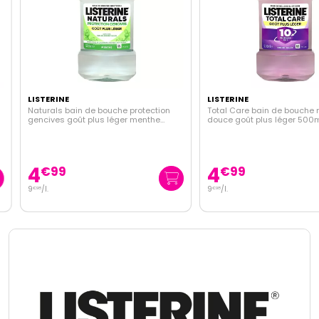
LISTERINE
LISTERINE
Naturals bain de bouche protection
Total Care bain de bouche m
gencives goût plus léger menthe
douce goût plus léger 500ml
500ml
4
4
€
99
€
99
9
/
l.
9
/
l.
€
98
€
98