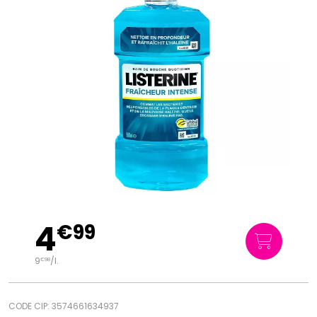
4
€
99
9
/
l.
€
98
CODE CIP: 3574661634937