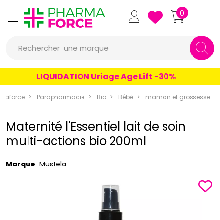
Pharmaforce Grande Pharma
0
une marque
Rechercher
un conseil
LIQUIDATION Uriage Age Lift -30%
un produit
maforce
Parapharmacie
Bio
Bébé
maman et grossesse
une marque
Maternité l'Essentiel lait de soin
multi-actions bio 200ml
Marque
Mustela