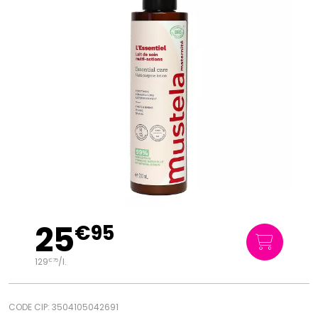
25
€
95
129
/
l.
€
75
CODE CIP: 3504105042691