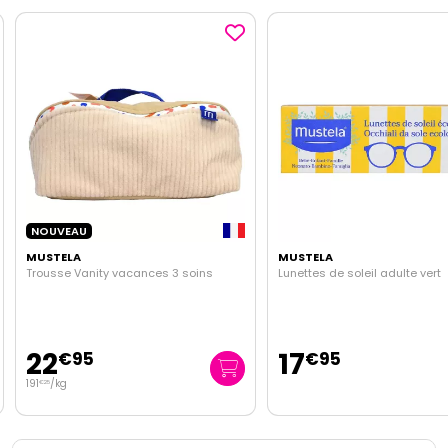
NOUVEAU
MUSTELA
MUSTELA
Trousse Vanity vacances 3 soins
Lunettes de soleil adulte vert
22
17
€
95
€
95
191
/kg
€
25