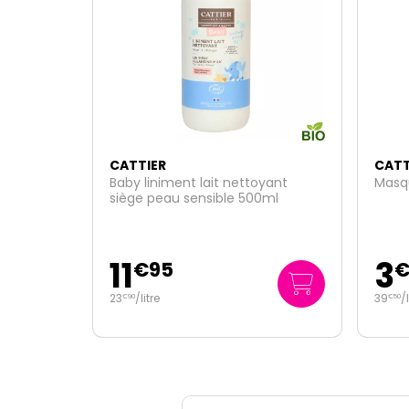
CATTIER
CATT
yant
Masque argile noire bio 100ml
Baby
0ml
cares
3
10
€
95
39
/
litre
109
€
50
€
50