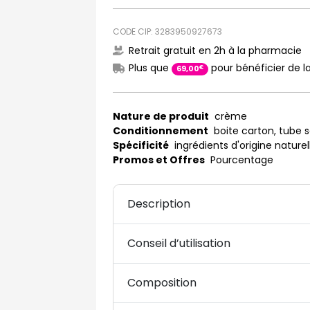
CODE CIP: 3283950927673
Retrait gratuit en 2h à la pharmacie
Plus que
pour bénéficier de la
€
69
,
00
Nature de produit
crème
Conditionnement
boite carton, tube 
Spécificité
ingrédients d'origine naturel
Promos et Offres
Pourcentage
Description
Conseil d’utilisation
Composition