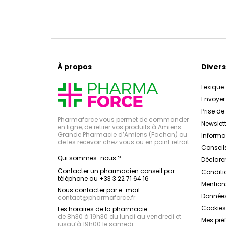
À propos
Divers
Lexique
Envoye
Prise d
Pharmaforce vous permet de commander
Newslett
en ligne, de retirer vos produits à Amiens -
Grande Pharmacie d’Amiens (Fachon) ou
Inform
de les recevoir chez vous ou en point retrait
Conseil
Qui sommes-nous ?
Déclarer
Contacter un pharmacien conseil par
Conditi
téléphone au +33 3 22 71 64 16
Mention
Nous contacter par e-mail :
Données
contact
@
pharmaforce.fr
Cookies
Les horaires de la pharmacie :
de 8h30 à 19h30 du lundi au vendredi et
Mes pré
jusqu’à 19h00 le samedi