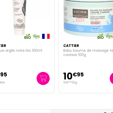
IER
CATTIER
 baume de massage tendre
Solution micellaire démaqui
se 100g
300ml
7
€
95
€
16
8
/kg
€
95
29
/
litre
€
83