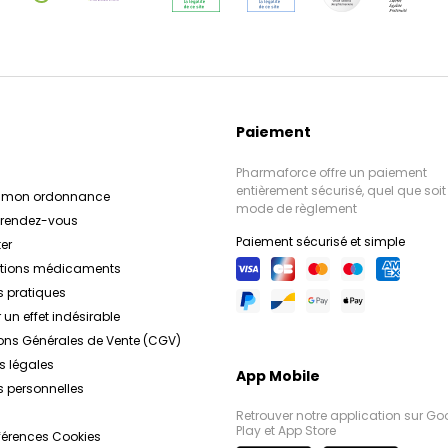
Soins pour Bébé
après-shampooings,
au quo
Catt
masques et les huiles, c
gamme pour bébé Catt
conçus pour prendre soin
en extraits de plantes e
tout-petits. Des crèmes
pour nourrir, réparer e
nettoyantes, en passant 
Soins du Corps
tout en leur apportant
Cattier
corps
et les soins spécifiqu
Cattier
propose 
formulé avec des ingré
pour hydrater, nourrir
Paiement
pour respecter la peau
tout le corps. Des cr
Dentifrices et Soins
huiles de massage,
des jeune
Pharmaforce offre un paiement
dentifrices et soins bu
gommages et les lait
entièrement sécurisé, quel que soit 
r mon ordonnance
alternative naturelle e
produit est formulé 
mode de règlement
e rendez-vous
biologiques pour offrir u
soin de l'hygiène bucco
Paiement sécurisé et simple
des ingrédients nature
Soins Solaires
agréable et des r
Cattie
er
de soude, la menthe et l
solaires
Cattier
offre 
ations médicaments
nettoient en douceur le
contre les rayons 
s pratiques
tout en rafraîchissant l
respectant la peau et
 un effet indésirable
crèmes solaires aux laits
la santé
ons Générales de Vente (CGV)
par les huiles bronzante
chaque produit est fo
s légales
App Mobile
minéraux et des ingréd
 personnelles
protéger la peau des mé
Retrouver notre application sur Go
préservant sa santé e
Play et App Store
férences Cookies
Avec son engagement 