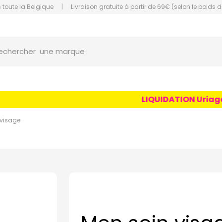
 toute la Belgique
|
Livraison gratuite à partir de 69€ (selon le poids d
orce Grande Pharmacie Amiens Fachon
une marque
echercher
un conseil
un produit
LIQUIDATION Uriage Ag
une marque
visage