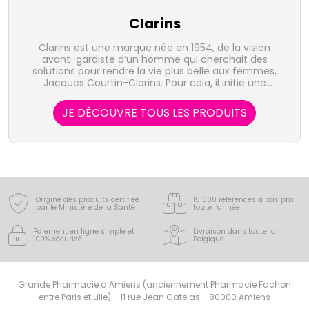
Clarins
Clarins est une marque née en 1954, de la vision
avant-gardiste d’un homme qui cherchait des
solutions pour rendre la vie plus belle aux femmes,
Jacques Courtin-Clarins. Pour cela, il initie une
démarche pionnière - la beauté par les plantes -
guidée par la bio-inspiration : s’inspirer du meilleur de
JE DÉCOUVRE TOUS LES PRODUITS
la nature pour innover durablement. La recherche
Clarins mobilise toutes les ressources de la science
pour déceler les propriétés cosmétiques des actifs
des plantes et étudier leurs interactions sur la peau.
Pour maîtriser à 100% les filières et optimiser a
composition de ses formules, Clarins possède son
propre laboratoire de phytochimie dédié à la
création d’extraits de plantes.
Origine des produits certifiée
15 000 références à bas prix
par le Ministère de la Santé
toute l’année
Paiement en ligne simple
et
Livraison dans toute la
100% sécurisé
Belgique
Grande Pharmacie d’Amiens (anciennement Pharmacie Fachon
entre Paris et Lille) - 11 rue Jean Catelas - 80000 Amiens