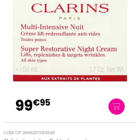
99
€
95
CODE CIP: 3666057064548