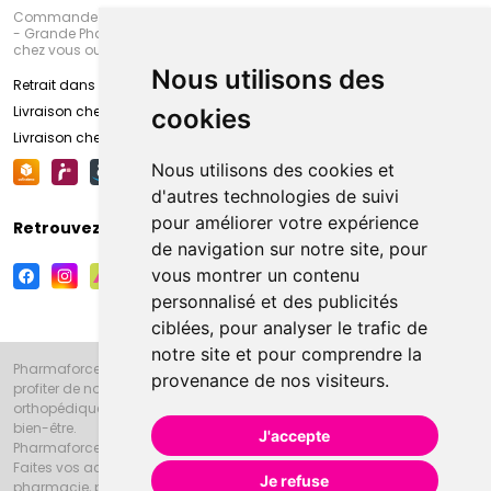
Commandez en ligne et venez chercher votre commande à Amiens
- Grande Pharmacie d’Amiens (Fachon) ou recevez-là rapidement
chez vous ou en point retrait
Nous utilisons des
Retrait dans la pharmacie d’Amiens
Livraison chez vous
cookies
Livraison chez votre commerçant
Nous utilisons des cookies et
d'autres technologies de suivi
pour améliorer votre expérience
Retrouvez-nous sur vos réseaux sociaux
de navigation sur notre site, pour
vous montrer un contenu
personnalisé et des publicités
ciblées, pour analyser le trafic de
notre site et pour comprendre la
Pharmaforce.fr et la Grande Pharmacie d’Amiens vous souhaitent de
provenance de nos visiteurs.
profiter de notre accueil, de nos conseils pharmaceutiques,
orthopédiques, homéopathiques, parapharmaceutiques, beauté et
bien-être.
J'accepte
Pharmaforce.fr est le site internet de la Grande Pharmacie d’Amiens.
Faites vos achats en ligne grâce à un choix de 20000 références en
Je refuse
pharmacie, parapharmacie, diététique et animaux (vétérinaire).