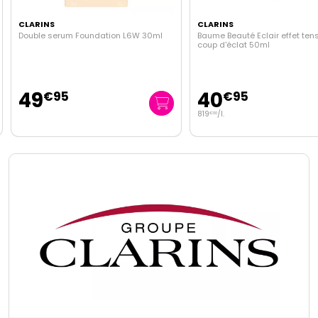
CLARINS
CLARINS
Double serum Foundation L6W 30ml
Baume Beauté Eclair effet tens
coup d'éclat 50ml
49
40
€
95
€
95
819
/
l.
€
00