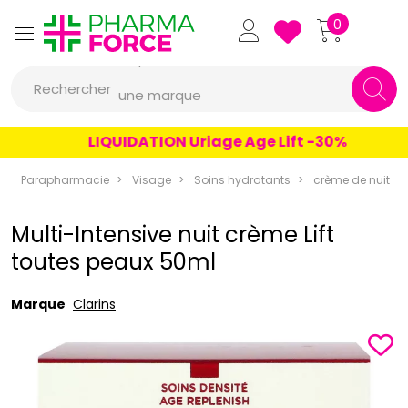
un conseil
Pharmaforce Grande Pharma
0
un produit
Rechercher
une marque
LIQUIDATION Uriage Age Lift -30%
Parapharmacie
Visage
Soins hydratants
crème de nuit
Multi-Intensive nuit crème Lift
toutes peaux 50ml
Marque
Clarins