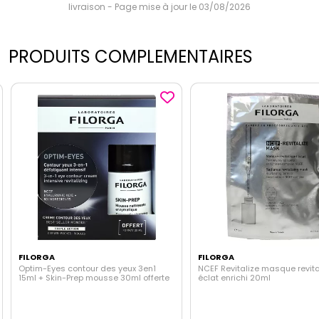
livraison - Page mise à jour le 03/08/2026
PRODUITS COMPLEMENTAIRES
FILORGA
FILORGA
Optim-Eyes contour des yeux 3en1
NCEF Revitalize masque revita
15ml + Skin-Prep mousse 30ml offerte
éclat enrichi 20ml