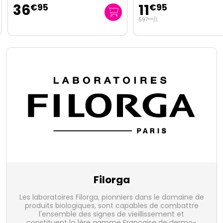
36
11
€
95
€
95
597
/
l.
€
50
Filorga
Les laboratoires Filorga, pionniers dans le domaine de
produits biologiques, sont capables de combattre
l'ensemble des signes de vieillissement et
constituent la 1ère gamme Française de dermo-