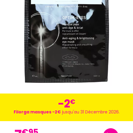
-2
€
Filorga masques -2€
jusqu'au 31 Décembre 2026.
€
95