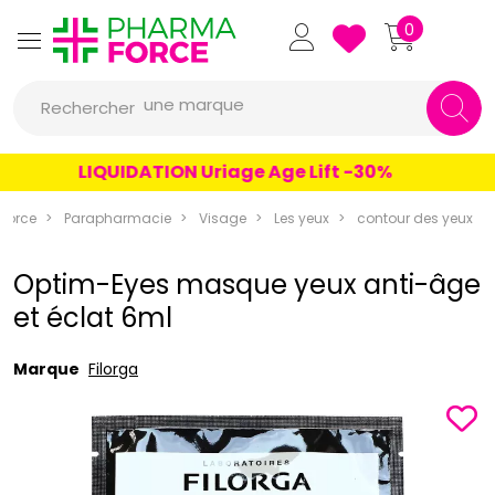
Pharmaforce Grande Pharma
0
une marque
Rechercher
un conseil
LIQUIDATION Uriage Age Lift -30%
un produit
une marque
force
Parapharmacie
Visage
Les yeux
contour des yeux
Optim-Eyes masque yeux anti-âge
et éclat 6ml
Marque
Filorga