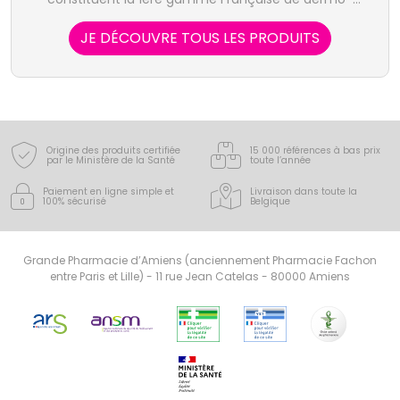
cosmétiques issue de la médecine esthétique.
JE DÉCOUVRE TOUS LES PRODUITS
Origine des produits certifiée
15 000 références à bas prix
par le Ministère de la Santé
toute l’année
Paiement en ligne simple
et
Livraison dans toute la
100% sécurisé
Belgique
Grande Pharmacie d’Amiens (anciennement Pharmacie Fachon
entre Paris et Lille) - 11 rue Jean Catelas - 80000 Amiens