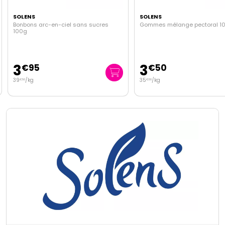
SOLENS
SOLENS
Bonbons arc-en-ciel sans sucres
Gommes mélange pectoral 1
100g
3
3
€
95
€
50
39
/kg
35
/kg
€
50
€
00