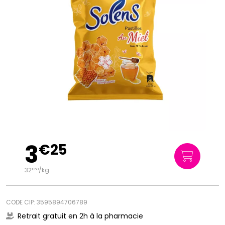
3
€
25
32
/kg
€
50
CODE CIP: 3595894706789
Retrait gratuit en 2h à la pharmacie