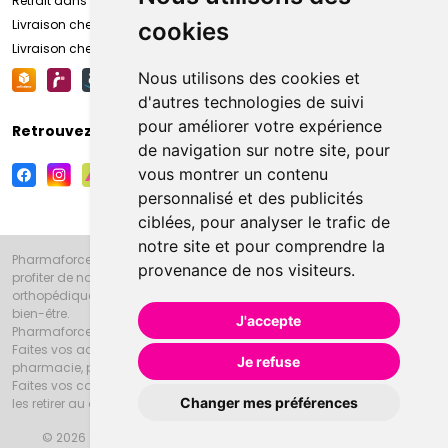
Retrait dans la pharmacie d’Amiens
Livraison chez vous
cookies
Livraison chez votre commerçant
Nous utilisons des cookies et
d'autres technologies de suivi
pour améliorer votre expérience
Retrouvez-nous sur vos réseaux sociaux
de navigation sur notre site, pour
vous montrer un contenu
personnalisé et des publicités
ciblées, pour analyser le trafic de
notre site et pour comprendre la
Pharmaforce.fr et la Grande Pharmacie d’Amiens vous souhaitent de
provenance de nos visiteurs.
profiter de notre accueil, de nos conseils pharmaceutiques,
orthopédiques, homéopathiques, parapharmaceutiques, beauté et
bien-être.
J'accepte
Pharmaforce.fr est le site internet de la Grande Pharmacie d’Amiens.
Faites vos achats en ligne grâce à un choix de 20000 références en
Je refuse
pharmacie, parapharmacie, diététique et animaux (vétérinaire).
Faites vos courses de pharmacie et parapharmacie en ligne et venez
Changer mes préférences
les retirer au drive ou vous les faire livrer à domicile.
© 2026 Grande Pharmacie d’Amiens
Tous droits réservés