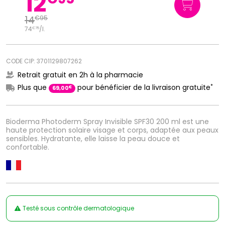
12
14
€
95
74
/
l.
€
75
CODE CIP: 3701129807262
Retrait gratuit en 2h à la pharmacie
*
Plus que
pour bénéficier de la livraison gratuite
€
69
,
00
Bioderma Photoderm Spray Invisible SPF30 200 ml est une
haute protection solaire visage et corps, adaptée aux peaux
sensibles. Hydratante, elle laisse la peau douce et
confortable.
Testé sous contrôle dermatologique