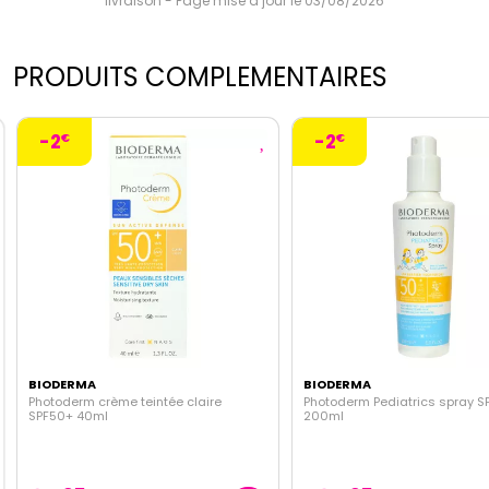
livraison - Page mise à jour le 03/08/2026
PRODUITS COMPLEMENTAIRES
-2
-2
€
€
BIODERMA
BIODERMA
Photoderm crème teintée claire
Photoderm Pediatrics spray S
SPF50+ 40ml
200ml