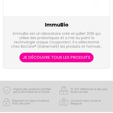
ImmuBio
ImmuBio est un laboratoire créé en juillet 2016 qui
utilise des probiotiques et a mis au point la
technologie unique Cryoprotect. Il a sélectionné
chez BioCare® (Danemark) les produits et formules
les plus adaptés aux besoins français afin d'apporter
des produits et une offre de qualité.
JE DÉCOUVRE TOUS LES PRODUITS
Origine des produits certifiée
15 000 références à bas prix
par le Ministère de la Santé
toute l’année
Paiement en ligne simple
et
Livraison dans toute la
100% sécurisé
Belgique