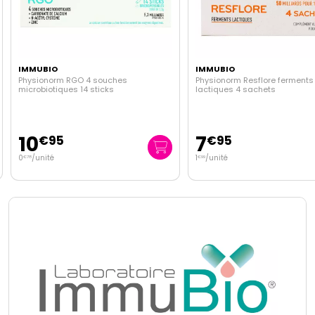
IMMUBIO
IMMUBIO
Physionorm RGO 4 souches
Physionorm Resflore ferments
microbiotiques 14 sticks
lactiques 4 sachets
10
7
€
95
€
95
0
/unité
1
/unité
€
78
€
99