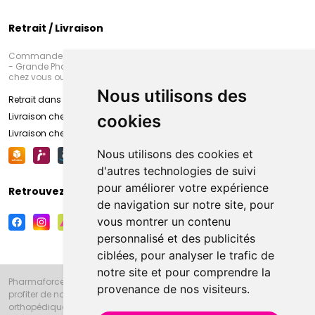
Retrait / Livraison
Commandez en ligne et venez chercher votre commande à Amiens
- Grande Pharmacie d’Amiens (Fachon) ou recevez-là rapidement
chez vous ou en point retrait
Nous utilisons des
Retrait dans la pharmacie d’Amiens
Livraison chez vous
cookies
Livraison chez votre commerçant
Nous utilisons des cookies et
d'autres technologies de suivi
pour améliorer votre expérience
Retrouvez-nous sur vos réseaux sociaux
de navigation sur notre site, pour
vous montrer un contenu
personnalisé et des publicités
ciblées, pour analyser le trafic de
notre site et pour comprendre la
Pharmaforce.fr et la Grande Pharmacie d’Amiens vous souhaitent de
provenance de nos visiteurs.
profiter de notre accueil, de nos conseils pharmaceutiques,
orthopédiques, homéopathiques, parapharmaceutiques, beauté et