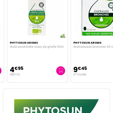
PHYTOSUN AROMS
PHYTOSUN AROMS
Huile essentielle clous de girofle 10ml
Aromadoses bronches 30 ca
4
9
€
95
€
45
495
/
l.
0
/unité
€
00
€
32