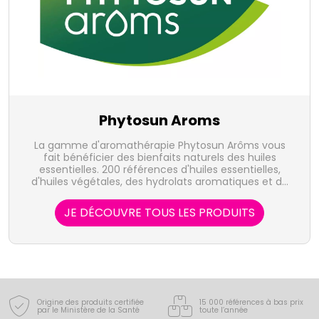
Phytosun Aroms
La gamme d'aromathérapie Phytosun Arôms vous
fait bénéficier des bienfaits naturels des huiles
essentielles. 200 références d'huiles essentielles,
d'huiles végétales, des hydrolats aromatiques et de
produits prêts à l'emploi sont destinées au bien-être
et aux maux du quotidien.
JE DÉCOUVRE TOUS LES PRODUITS
Origine des produits certifiée
15 000 références à bas prix
par le Ministère de la Santé
toute l’année