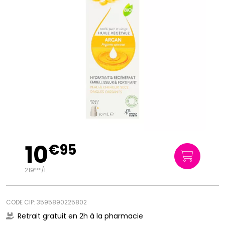
10
€
95
219
/
l.
€
00
CODE CIP: 3595890225802
Retrait gratuit en 2h à la pharmacie