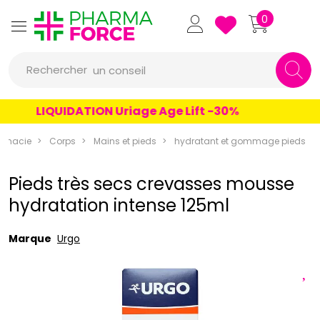
Pharmaforce Grande Pharma
0
une marque
Rechercher
un conseil
un produit
LIQUIDATION Uriage Age Lift -30%
une marque
rmacie
Corps
Mains et pieds
hydratant et gommage pieds
Pieds très secs crevasses mousse
hydratation intense 125ml
Marque
Urgo