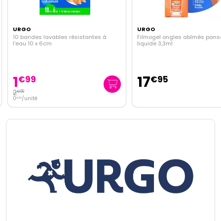
URGO
URGO
10 bandes lavables résistantes à
Filmogel ongles abîmés pan
l'eau 10 x 6cm
liquide 3,3ml
1
17
€
99
€
95
2
€
99
0
/unité
€
30