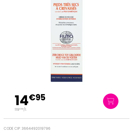
14
€
95
119
/
l.
€
60
CODE CIP: 3664492019796