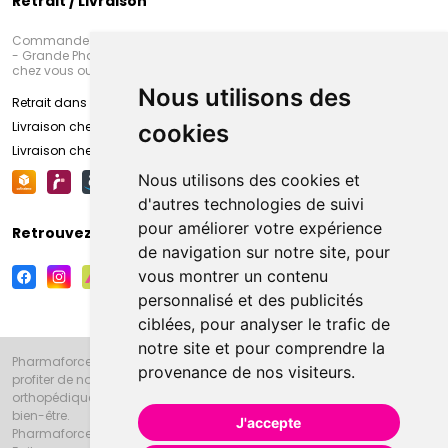
Retrait / Livraison
Commandez en ligne et venez chercher votre commande à Amiens
- Grande Pharmacie d’Amiens (Fachon) ou recevez-là rapidement
chez vous ou en point retrait
Nous utilisons des
Retrait dans la pharmacie d’Amiens
Livraison chez vous
cookies
Livraison chez votre commerçant
Nous utilisons des cookies et
d'autres technologies de suivi
pour améliorer votre expérience
Retrouvez-nous sur vos réseaux sociaux
de navigation sur notre site, pour
vous montrer un contenu
personnalisé et des publicités
ciblées, pour analyser le trafic de
notre site et pour comprendre la
Pharmaforce.fr et la Grande Pharmacie d’Amiens vous souhaitent de
provenance de nos visiteurs.
profiter de notre accueil, de nos conseils pharmaceutiques,
orthopédiques, homéopathiques, parapharmaceutiques, beauté et
bien-être.
J'accepte
Pharmaforce.fr est le site internet de la Grande Pharmacie d’Amiens.