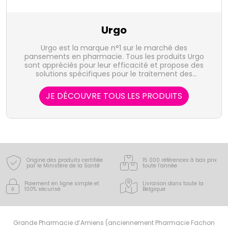
Urgo
Urgo est la marque n°1 sur le marché des
pansements en pharmacie. Tous les produits Urgo
sont appréciés pour leur efficacité et propose des
solutions spécifiques pour le traitement des
ampoules, crevasses, aphtes, boutons de fièvre ou
encore cicatrices.
JE DÉCOUVRE TOUS LES PRODUITS
Origine des produits certifiée
15 000 références à bas prix
par le Ministère de la Santé
toute l’année
Paiement en ligne simple
et
Livraison dans toute la
100% sécurisé
Belgique
Grande Pharmacie d’Amiens (anciennement Pharmacie Fachon