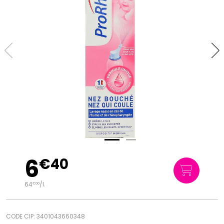
6
€
40
64
/
l.
€
00
CODE CIP: 3401043660348