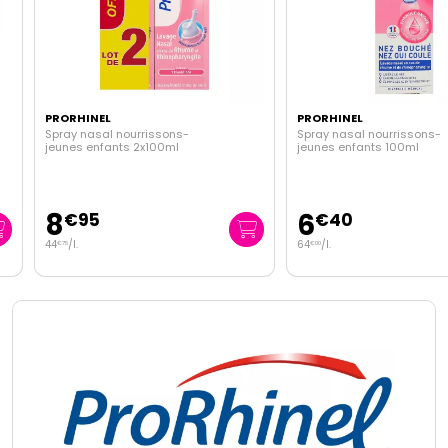
PRORHINEL
PRORHINEL
Spray nasal nourrissons-
Spray nasal nourrissons-
jeunes enfants 2x100ml
jeunes enfants 100ml
8
6
€
95
€
40
44
/
l.
64
/
l.
€
75
€
00