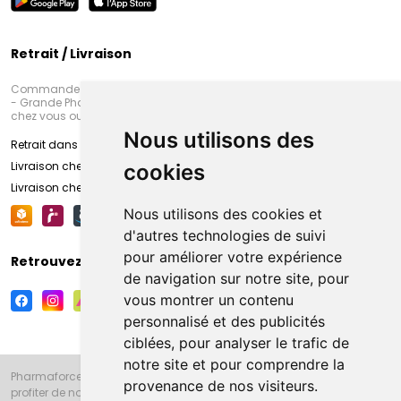
Retrait / Livraison
Commandez en ligne et venez chercher votre commande à Amiens
- Grande Pharmacie d’Amiens (Fachon) ou recevez-là rapidement
chez vous ou en point retrait
Nous utilisons des
Retrait dans la pharmacie d’Amiens
Livraison chez vous
cookies
Livraison chez votre commerçant
Nous utilisons des cookies et
d'autres technologies de suivi
pour améliorer votre expérience
Retrouvez-nous sur vos réseaux sociaux
de navigation sur notre site, pour
vous montrer un contenu
personnalisé et des publicités
ciblées, pour analyser le trafic de
notre site et pour comprendre la
Pharmaforce.fr et la Grande Pharmacie d’Amiens vous souhaitent de
provenance de nos visiteurs.
profiter de notre accueil, de nos conseils pharmaceutiques,