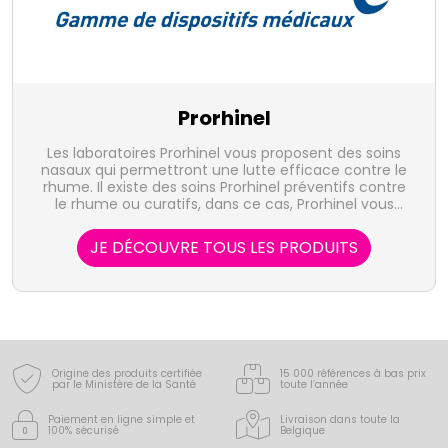
Prorhinel
Les laboratoires Prorhinel vous proposent des soins
nasaux qui permettront une lutte efficace contre le
rhume. Il existe des soins Prorhinel préventifs contre
le rhume ou curatifs, dans ce cas, Prorhinel vous
aidera à combattre les microbes du rhume. Les
produits Prorhinel se déclient en gammes pour bébé,
JE DÉCOUVRE TOUS LES PRODUITS
enfants et adultes. Prorhinel, c'est la gamme de
soins anti-rhume pour toute la famille.
Origine des produits certifiée
15 000 références à bas prix
par le Ministère de la Santé
toute l’année
Paiement en ligne simple
et
Livraison dans toute la
100% sécurisé
Belgique