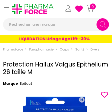
Pharmaforce Grande Pharma
0
une marque
Rechercher
un conseil
LIQUIDATION Uriage Age Lift -30%
un produit
Pharmaforce
Parapharmacie
Corps
Santé
Divers
une marque
Protection Hallux Valgus Epithelium
26 taille M
Marque
Epitact