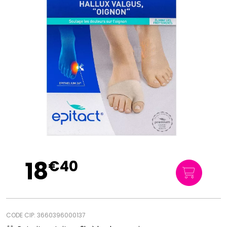
18
€
40
CODE CIP: 3660396000137