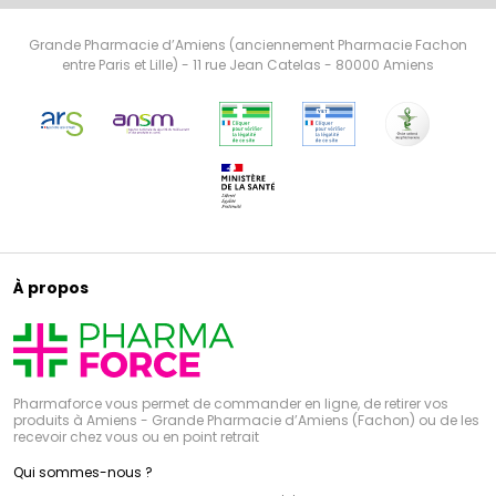
exposés à de nombreuses pathologies. Les produits
Epitact, bénéficiant de technologies brevetées,
apportent une réponse efficace aux différents maux
Grande Pharmacie d’Amiens (anciennement Pharmacie Fachon
du pied.
entre Paris et Lille) - 11 rue Jean Catelas - 80000 Amiens
À propos
Pharmaforce vous permet de commander en ligne, de retirer vos
produits à Amiens - Grande Pharmacie d’Amiens (Fachon) ou de les
recevoir chez vous ou en point retrait
Qui sommes-nous ?