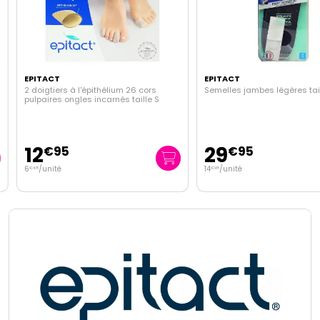
EPITACT
EPITACT
2 doigtiers à l'épithélium 26 cors
Semelles jambes légères taill
pulpaires ongles incarnés taille S
12
29
€
95
€
95
6
/unité
14
/unité
€
48
€
98