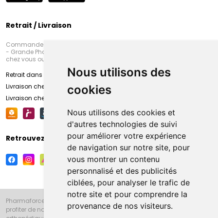
Retrait / Livraison
Commandez en ligne et venez chercher votre commande à Amiens
- Grande Pharmacie d’Amiens (Fachon) ou recevez-là rapidement
chez vous ou en point retrait
Nous utilisons des
Retrait dans la pharmacie d’Amiens
Livraison chez vous
cookies
Livraison chez votre commerçant
Nous utilisons des cookies et
d'autres technologies de suivi
pour améliorer votre expérience
Retrouvez-nous sur vos réseaux sociaux
de navigation sur notre site, pour
vous montrer un contenu
personnalisé et des publicités
ciblées, pour analyser le trafic de
notre site et pour comprendre la
Pharmaforce.fr et la Grande Pharmacie d’Amiens vous souhaitent de
provenance de nos visiteurs.
profiter de notre accueil, de nos conseils pharmaceutiques,